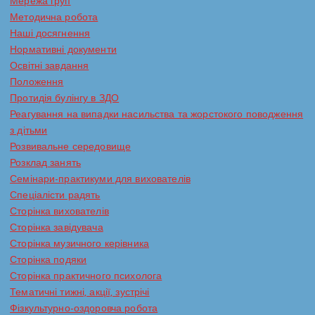
Мережа груп
Методична робота
Наші досягнення
Нормативні документи
Освітні завдання
Положення
Протидія булінгу в ЗДО
Реагування на випадки насильства та жорстокого поводження
з дітьми
Розвивальне середовище
Розклад занять
Семінари-практикуми для вихователів
Спеціалісти радять
Сторінка вихователів
Сторінка завідувача
Сторінка музичного керівника
Сторінка подяки
Сторінка практичного психолога
Тематичні тижні, акції, зустрічі
Фізкультурно-оздоровча робота