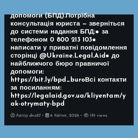
надання безоплатної правничої
допомоги (БПД).Потрібна
консультація юриста — зверніться
до системи надання БПД:● за
телефоном 0 800 213 103●
написати у приватні повідомлення
сторінці @Ukraine.Legal.Aid● до
найближчого бюро правничої
допомоги:
https://bit.ly/bpd_buroВсі контакти
за посиланням:
https://legalaid.gov.ua/kliyentam/y
ak-otrymaty-bpd
Автор
dnz87
6 Квітня, 2026
191 views