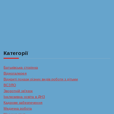
з
а
п
и
с
Категорії
і
Батьківська сторінка
Відеогалерея
в
Відкриті покази різних видів роботи з дітьми
ВСЗЯО
Зворотній зв'язок
Інклюзивна освіта в ДНЗ
Кадрове забезпечення
Медична робота