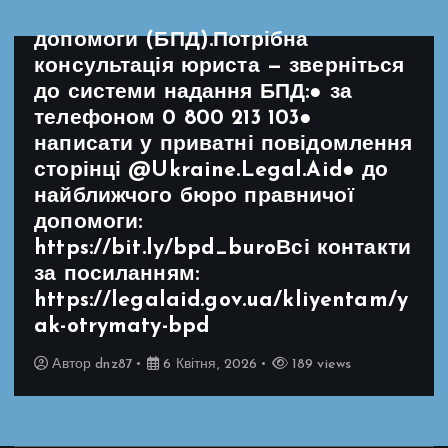
надання безоплатної правничої
допомоги (БПД).Потрібна
консультація юриста — зверніться
до системи надання БПД:● за
телефоном 0 800 213 103●
написати у приватні повідомлення
сторінці @Ukraine.Legal.Aid● до
найближчого бюро правничої
допомоги:
https://bit.ly/bpd_buroВсі контакти
за посиланням:
https://legalaid.gov.ua/kliyentam/y
ak-otrymaty-bpd
Автор
dnz87
6 Квітня, 2026
189 views