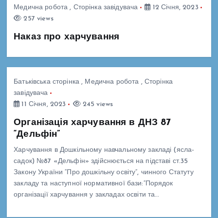
Медична робота
,
Сторінка завідувача
12 Січня, 2023
257 views
Наказ про харчування
Батьківська сторінка
,
Медична робота
,
Сторінка
завідувача
11 Січня, 2023
245 views
Організація харчування в ДНЗ 87
“Дельфін”
Харчування в Дошкільному навчальному закладі (ясла-
садок) №87 «Дельфін» здійснюється на підставі ст.35
Закону України “Про дошкільну освіту”, чинного Статуту
закладу та наступної нормативної бази:“Порядок
організації харчування у закладах освіти та…