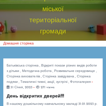
міської
територіальної
громади
Домашня сторінка
Батьківська сторінка
,
Відкриті покази різних видів роботи
з дітьми
,
Методична робота
,
Розвивальне середовище
,
Сторінка вихователів
,
Сторінка завідувача
,
Сторінка
подяки
,
Тематичні тижні, акції, зустрічі
,
Фотогалерея
31 Січня, 2023
271 views
День відкритих дверей!!!
В нашому дошкільному навчальному закладі 31.01.2023 р.