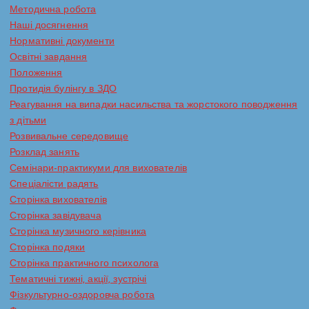
Методична робота
Наші досягнення
Нормативні документи
Освітні завдання
Положення
Протидія булінгу в ЗДО
Реагування на випадки насильства та жорстокого поводження
з дітьми
Розвивальне середовище
Розклад занять
Семінари-практикуми для вихователів
Спеціалісти радять
Сторінка вихователів
Сторінка завідувача
Сторінка музичного керівника
Сторінка подяки
Сторінка практичного психолога
Тематичні тижні, акції, зустрічі
Фізкультурно-оздоровча робота