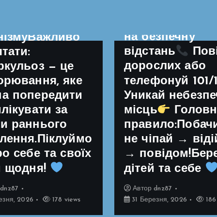
Зупинись і не
зміцнення
підходь
Віді
чого
на безпечну
нізмуВажливо
відстань
Пов
ятати:
дорослих або
ркульоз — це
телефонуй 101/
орювання, яке
Уникай небезп
а попередити
илікувати за
місць
Головн
и раннього
правило:Побач
лення.Піклуймо
не чіпай → від
ро себе та своїх
→ повідом!Бер
й щодня!
дітей та себе
р
dnz87
Автор
dnz87
езня, 2026
178 views
31 Березня, 2026
186