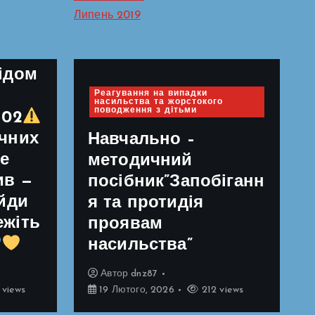
Липень 2019
йди
ідом
Реагування на випадки
насильства та жорстокого
поводження з дітьми
102
ечних
Навчально –
е
методичний
ив —
посібник”Запобіганн
ійди
я та протидія
ежіть
проявам
насильства”
Автор
dnz87
 views
19 Лютого, 2026
212 views