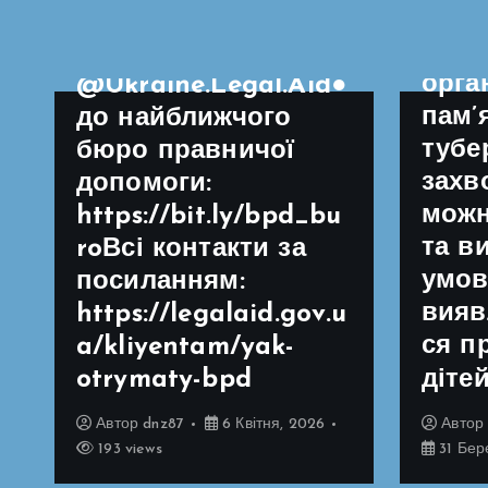
для 
повідомлення
дитя
сторінці
орга
@Ukraine.Legal.Aid●
пам’
до найближчого
тубе
бюро правничої
захв
допомоги:
можн
https://bit.ly/bpd_bu
та в
roВсі контакти за
умов
посиланням:
вияв
https://legalaid.gov.u
ся п
a/kliyentam/yak-
otrymaty-bpd
діте
Автор
dnz87
6 Квітня, 2026
Авто
193 views
31 Бер