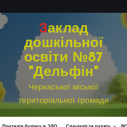
Заклад
дошкільної
освіти №87
"Дельфін"
Черкаської міської
територіальної громади
Протидія булінгу в ЗДО
Спеціалісти радять
В