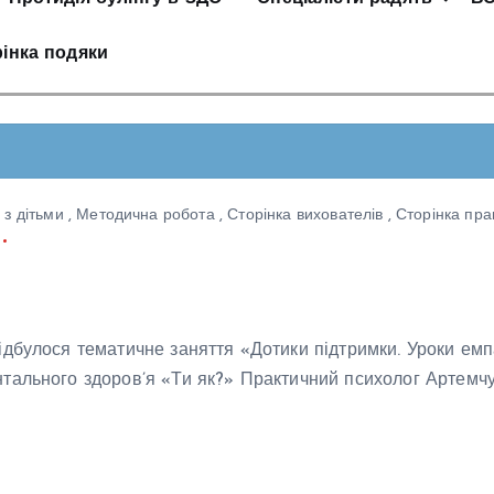
інка подяки
 з дітьми
,
Методична робота
,
Сторінка вихователів
,
Сторінка пра
дбулося тематичне заняття «Дотики підтримки. Уроки емпа
нтального здоров’я «Ти як?» Практичний психолог Артемч