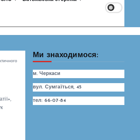
Ми знаходимося:
ктичного
м. Черкаси
вул. Сумгаїться, 45
тії»,
тел: 66-07-84
ук