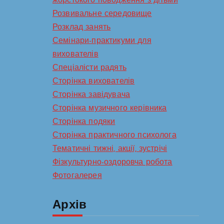
жорстокого поводження з дітьми
Розвивальне середовище
Розклад занять
Семінари-практикуми для
вихователів
Спеціалісти радять
Сторінка вихователів
Сторінка завідувача
Сторінка музичного керівника
Сторінка подяки
Сторінка практичного психолога
Тематичні тижні, акції, зустрічі
Фізкультурно-оздоровча робота
Фотогалерея
Архів