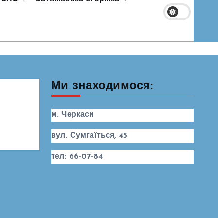
Ми знаходимося:
м. Черкаси
вул. Сумгаїться, 45
тел: 66-07-84