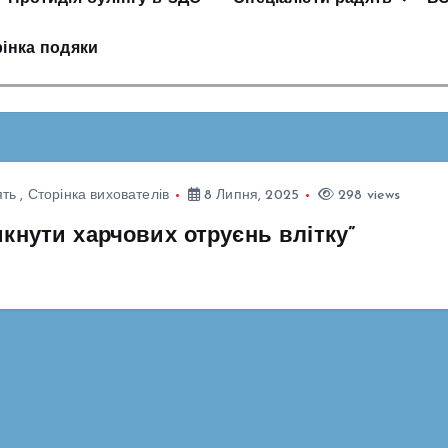
інка подяки
ять
,
Сторінка вихователів
8 Липня, 2025
298 views
икнути харчових отруєнь влітку”