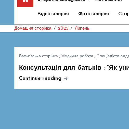
Відеогалерея
Фотогалерея
Стор
Домашня сторінка
2025
Липень
Батьківська сторінка
,
Медична робота
,
Спеціалісти рад
Консультація для батьків : “Як ун
Continue reading