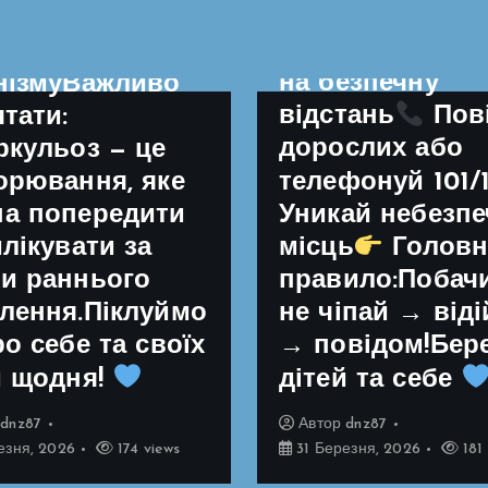
Зупинись і не
зміцнення
підходь
Віді
чого
на безпечну
нізмуВажливо
відстань
Пов
ятати:
дорослих або
ркульоз — це
телефонуй 101/
орювання, яке
Уникай небезп
а попередити
илікувати за
місць
Головн
и раннього
правило:Побач
лення.Піклуймо
не чіпай → від
ро себе та своїх
→ повідом!Бер
й щодня!
дітей та себе
р
dnz87
Автор
dnz87
езня, 2026
174 views
31 Березня, 2026
181 