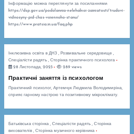
Інформацію можна переглянути за посиланнями:
https://dsp.gov.ua/podolannia-nelehalnoi-zainiatosti/trudovi-
vidnosyny-pid-chas-voiennoho-stanu/
https://www.pratsia.in.ua/faq.php
Інклюзивна освіта в ДНЗ
,
Розвивальне середовище
,
Спеціалісти радять
,
Сторінка практичного психолога
28 Листопада, 2023
289 views
Практичні заняття із психологом
Практичний психолог, Артемчук Людмила Володимиріна,
сприяє гарному настрою та позитивному мікроклімату.
Батьківська сторінка
,
Спеціалісти радять
,
Сторінка
вихователів
,
Сторінка музичного керівника