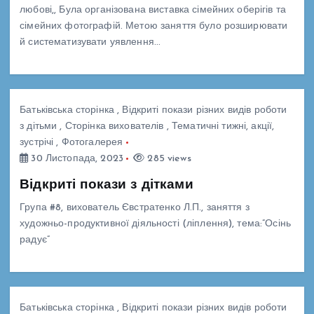
любові,, Була організована виставка сімейних оберігів та
сімейних фотографій. Метою заняття було розширювати
й систематизувати уявлення…
Батьківська сторінка
,
Відкриті покази різних видів роботи
з дітьми
,
Сторінка вихователів
,
Тематичні тижні, акції,
зустрічі
,
Фотогалерея
30 Листопада, 2023
285 views
Відкриті покази з дітками
Група #8, вихователь Євстратенко Л.П., заняття з
художньо-продуктивної діяльності (ліплення), тема:”Осінь
радує”
Батьківська сторінка
,
Відкриті покази різних видів роботи