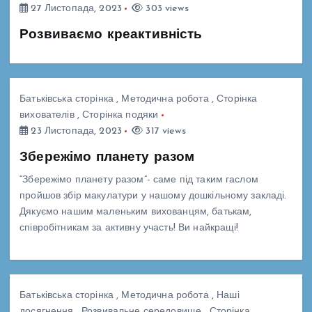
27 Листопада, 2023
303 views
Розвиваємо креактивність
Батьківська сторінка
,
Методична робота
,
Сторінка
вихователів
,
Сторінка подяки
23 Листопада, 2023
317 views
Збережімо планету разом
“Збережімо планету разом”- саме під таким гаслом
пройшов збір макулатури у нашому дошкільному закладі.
Дякуємо нашим маленьким вихованцям, батькам,
співробітникам за активну участь! Ви найкращі!
Батьківська сторінка
,
Методична робота
,
Наші
досягнення
,
Розвивальне середовище
,
Сторінка