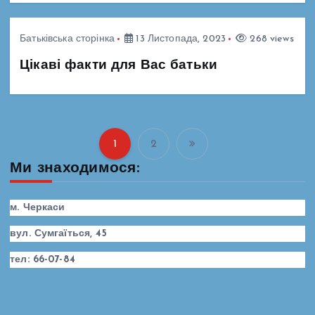
Батьківська сторінка
13 Листопада, 2023
268 views
Цікаві факти для Вас батьки
1
2
П
Ми знаходимося:
а
м. Черкаси
г
вул. Сумгаїться, 45
і
тел: 66-07-84
н