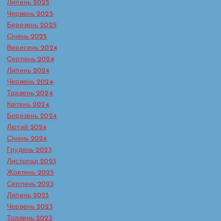
Липень 2025
Червень 2025
Березень 2025
Січень 2025
Вересень 2024
Серпень 2024
Липень 2024
Червень 2024
Травень 2024
Батьківська сторінка
Протидія булінгу в ЗДО
Квітень 2024
Реагування на випадки насильства та жорстокого
Березень 2024
поводження з дітьми
Лютий 2024
Сторінка практичного психолога
Січень 2024
Кожна дитина має право на захист
Грудень 2023
— і вдома, і в школі, і в будь-якому
Листопад 2023
середовищі, де вона зростає. Та,
Жовтень 2023
на жаль, саме ці середовища іноді
Серпень 2023
стають джерелом болю. Домашнє
Липень 2023
насильство і булінг (цькування) —
Червень 2023
Травень 2023