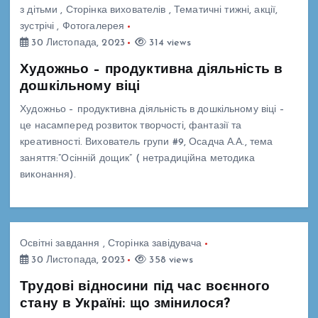
з дітьми
,
Сторінка вихователів
,
Тематичні тижні, акції,
зустрічі
,
Фотогалерея
30 Листопада, 2023
314 views
Художньо – продуктивна діяльність в
дошкільному віці
Художньо – продуктивна діяльність в дошкільному віці –
це насамперед розвиток творчості, фантазії та
креативності. Вихователь групи #9, Осадча А.А., тема
заняття:”Осінній дощик” ( нетрадиційна методика
виконання).
Освітні завдання
,
Сторінка завідувача
30 Листопада, 2023
358 views
Трудові відносини під час воєнного
стану в Україні: що змінилося?