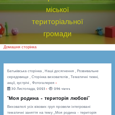
міської
територіальної
громади
Домашня сторінка
Батьківська сторінка
,
Наші досягнення
,
Розвивальне
середовище
,
Сторінка вихователів
,
Тематичні тижні,
акції, зустрічі
,
Фотогалерея
30 Листопада, 2023
296 views
“Моя родина – територія любові”
Вихователі усіх вікових груп провели інтегровані
тематичні заняття на тему ,,Моя родина – територія