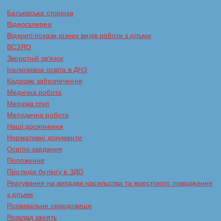
і
Батьківська сторінка
Відеогалерея
в
Відкриті покази різних видів роботи з дітьми
ВСЗЯО
Зворотній зв'язок
Інклюзивна освіта в ДНЗ
Кадрове забезпечення
Медична робота
Мережа груп
Методична робота
Наші досягнення
Нормативні документи
Освітні завдання
Положення
Протидія булінгу в ЗДО
Реагування на випадки насильства та жорстокого поводження
з дітьми
Розвивальне середовище
Розклад занять