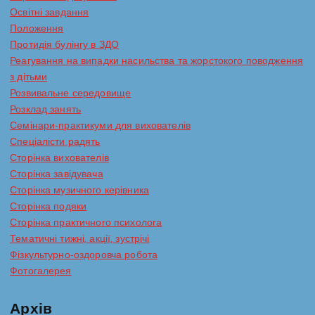
Освітні завдання
Положення
Протидія булінгу в ЗДО
Реагування на випадки насильства та жорстокого поводження
з дітьми
Розвивальне середовище
Розклад занять
Семінари-практикуми для вихователів
Спеціалісти радять
Сторінка вихователів
Сторінка завідувача
Сторінка музичного керівника
Сторінка подяки
Сторінка практичного психолога
Тематичні тижні, акції, зустрічі
Фізкультурно-оздоровча робота
Фотогалерея
Архів