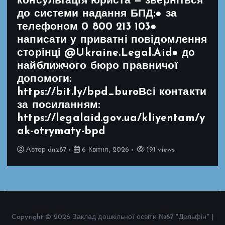
консультація юриста — зверніться
до системи надання БПД:● за
телефоном 0 800 213 103●
написати у приватні повідомлення
сторінці @Ukraine.Legal.Aid● до
найближчого бюро правничої
допомоги:
https://bit.ly/bpd_buroВсі контакти
за посиланням:
https://legalaid.gov.ua/kliyentam/y
ak-otrymaty-bpd
Автор
dnz87
6 Квітня, 2026
191 views
Copyright © 2026 Заклад дошкільної освіти №87 "Дельфін" |