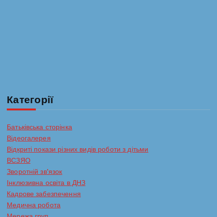
з
а
п
и
с
Категорії
і
Батьківська сторінка
Відеогалерея
в
Відкриті покази різних видів роботи з дітьми
ВСЗЯО
Зворотній зв'язок
Інклюзивна освіта в ДНЗ
Кадрове забезпечення
Медична робота
Мережа груп