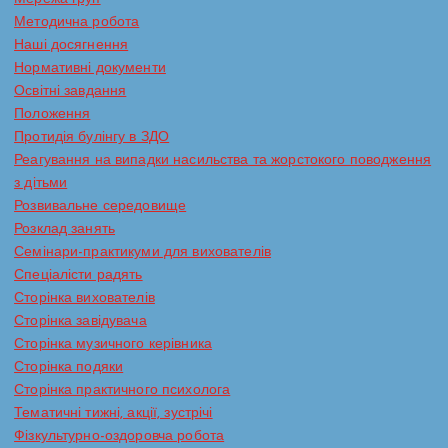
Методична робота
Наші досягнення
Нормативні документи
Освітні завдання
Положення
Протидія булінгу в ЗДО
Реагування на випадки насильства та жорстокого поводження
з дітьми
Розвивальне середовище
Розклад занять
Семінари-практикуми для вихователів
Спеціалісти радять
Сторінка вихователів
Сторінка завідувача
Сторінка музичного керівника
Сторінка подяки
Сторінка практичного психолога
Тематичні тижні, акції, зустрічі
Фізкультурно-оздоровча робота