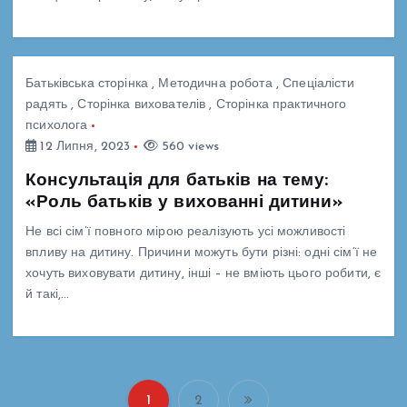
Батьківська сторінка
,
Методична робота
,
Спеціалісти
радять
,
Сторінка вихователів
,
Сторінка практичного
психолога
12 Липня, 2023
560 views
Консультація для батьків на тему:
«Роль батьків у вихованні дитини»
Не всі сім’ї повного мірою реалізують усі можливості
впливу на дитину. Причини можуть бути різні: одні сім’ї не
хочуть виховувати дитину, інші – не вміють цього робити, є
й такі,…
1
2