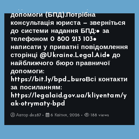
надання безоплатної правничої
допомоги (БПД).Потрібна
консультація юриста — зверніться
до системи надання БПД:● за
телефоном 0 800 213 103●
написати у приватні повідомлення
сторінці @Ukraine.Legal.Aid● до
найближчого бюро правничої
допомоги:
https://bit.ly/bpd_buroВсі контакти
за посиланням:
https://legalaid.gov.ua/kliyentam/y
ak-otrymaty-bpd
Автор
dnz87
6 Квітня, 2026
188 views