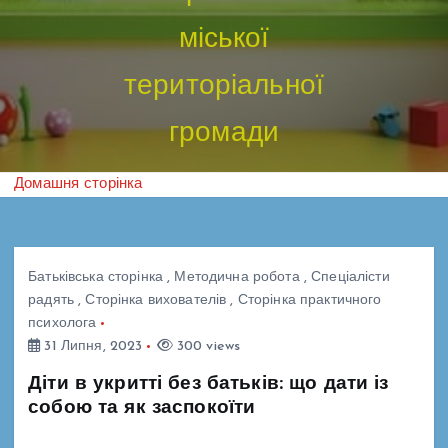
міської
територіальної
громади
Домашня сторінка
Батьківська сторінка
,
Методична робота
,
Спеціалісти
радять
,
Сторінка вихователів
,
Сторінка практичного
психолога
31 Липня, 2023
300 views
Діти в укритті без батьків: що дати із
собою та як заспокоїти