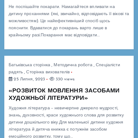
Не поспішайте покарати. Намагайтеся впливати на
дитину проханнями (які, звичайно, відповідають її вікові та
можливостям). Це найефективніший спосіб щось
пояснити. Вдаватися до покарань варто лише в
крайньому разі.Покарання має відповідати…
Батьківська сторінка
,
Методична робота
,
Спеціалісти
радять
,
Сторінка вихователів
25 Липня, 2023
330 views
«РОЗВИТОК МОВЛЕННЯ ЗАСОБАМИ
ХУДОЖНЬОЇ ЛІТЕРАТУРИ»
Художня література – невичерпне джерело мудрості,
знань, духовності, краси художнього слова для розвитку
дитини дошкільного віку.Для маленької дитини художня
література й дитяча книжка є потужнім засобом
емоційного розвитку, тому що…