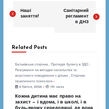
Н
Наші
Санітарний
а
заняття!
регламент
в ДНЗ
в
і
Related Posts
г
а
Батьківська сторінка
,
Протидія булінгу в ЗДО
,
Реагування на випадки насильства та
ц
жорстокого поводження з дітьми
,
Сторінка
практичного психолога
і
6 Квітня, 2026
191 views
Кожна дитина має право на
я
захист — і вдома, і в школі, і в
будь-якому середовищі, де вона