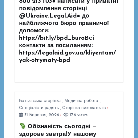
800 213 103● написати у приватні
повідомлення сторінці
@Ukraine.Legal.Aid● до
найближчого бюро правничої
допомоги:
https://bit.ly/bpd_buroВсі
контакти за посиланням:
https://legalaid.gov.ua/kliyentam/
yak-otrymaty-bpd
Батьківська сторінка
,
Медична робота
,
Спеціалісти радять
,
Сторінка вихователів
31 Березня, 2026
176 views
Обізнаність сьогодні —
здорове завтра!У нашому