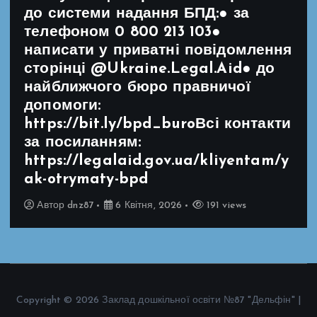
до системи надання БПД:● за
телефоном 0 800 213 103●
написати у приватні повідомлення
сторінці @Ukraine.Legal.Aid● до
найближчого бюро правничої
допомоги:
https://bit.ly/bpd_buroВсі контакти
за посиланням:
https://legalaid.gov.ua/kliyentam/y
ak-otrymaty-bpd
Автор
dnz87
6 Квітня, 2026
191 views
Copyright © 2026 Заклад дошкільної освіти №87 "Дельфін" |