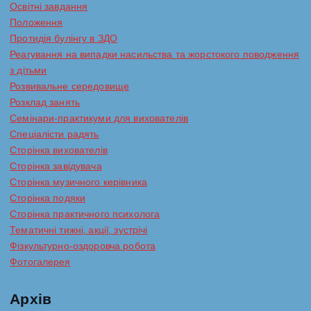
Освітні завдання
Положення
Протидія булінгу в ЗДО
Реагування на випадки насильства та жорстокого поводження
з дітьми
Розвивальне середовище
Розклад занять
Семінари-практикуми для вихователів
Спеціалісти радять
Сторінка вихователів
Сторінка завідувача
Сторінка музичного керівника
Сторінка подяки
Сторінка практичного психолога
Тематичні тижні, акції, зустрічі
Фізкультурно-оздоровча робота
Фотогалерея
Архів