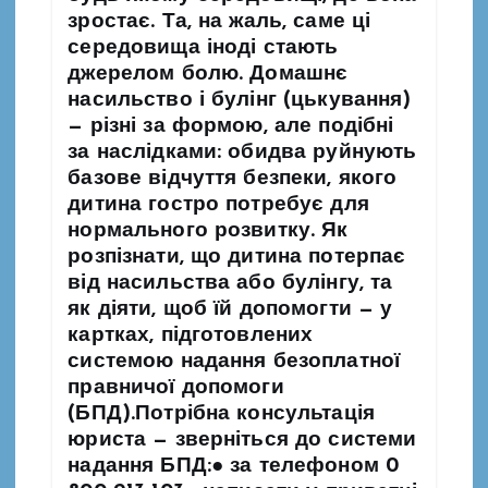
з
зростає. Та, на жаль, саме ці
середовища іноді стають
а
джерелом болю. Домашнє
насильство і булінг (цькування)
п
— різні за формою, але подібні
за наслідками: обидва руйнують
и
базове відчуття безпеки, якого
дитина гостро потребує для
с
нормального розвитку. Як
розпізнати, що дитина потерпає
і
від насильства або булінгу, та
як діяти, щоб їй допомогти — у
в
картках, підготовлених
системою надання безоплатної
правничої допомоги
(БПД).Потрібна консультація
юриста — зверніться до системи
надання БПД:● за телефоном 0