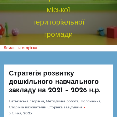
міської
територіальної
громади
Домашня сторінка
Стратегія розвитку
дошкільного навчального
закладу на 2021 – 2026 н.р.
Батьківська сторінка
,
Методична робота
,
Положення
,
Сторінка вихователів
,
Сторінка завідувача
3 Січня, 2023