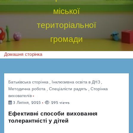
міської
територіальної
громади
Домашня сторінка
Батьківська сторінка
,
Інклюзивна освіта в ДНЗ
,
Методична робота
,
Спеціалісти радять
,
Сторінка
вихователів
3 Липня, 2023
295 views
Ефективні способи виховання
толерантністі у дітей