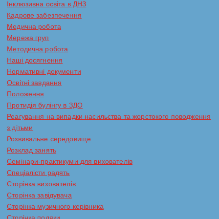
Інклюзивна освіта в ДНЗ
Кадрове забезпечення
Медична робота
Мережа груп
Методична робота
Наші досягнення
Нормативні документи
Освітні завдання
Положення
Протидія булінгу в ЗДО
Реагування на випадки насильства та жорстокого поводження
з дітьми
Розвивальне середовище
Розклад занять
Семінари-практикуми для вихователів
Спеціалісти радять
Сторінка вихователів
Сторінка завідувача
Сторінка музичного керівника
Сторінка подяки