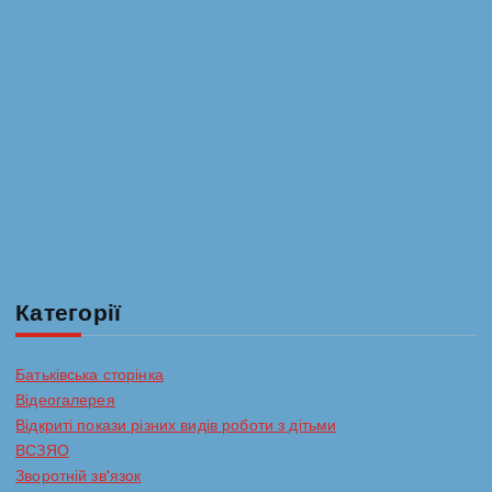
я
з
а
п
и
с
Категорії
і
Батьківська сторінка
Відеогалерея
в
Відкриті покази різних видів роботи з дітьми
ВСЗЯО
Зворотній зв'язок