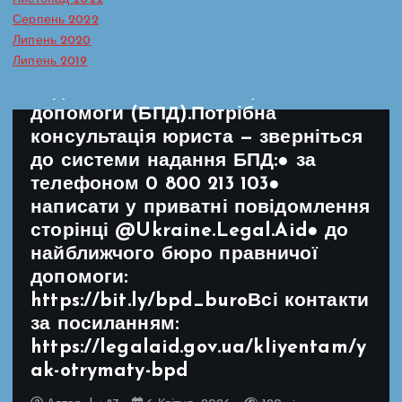
від насильства або булінгу, та як
Серпень 2022
Липень 2020
діяти, щоб їй допомогти — у
Липень 2019
картках, підготовлених системою
надання безоплатної правничої
допомоги (БПД).Потрібна
консультація юриста — зверніться
до системи надання БПД:● за
телефоном 0 800 213 103●
написати у приватні повідомлення
сторінці @Ukraine.Legal.Aid● до
найближчого бюро правничої
допомоги:
https://bit.ly/bpd_buroВсі контакти
за посиланням:
https://legalaid.gov.ua/kliyentam/y
ak-otrymaty-bpd