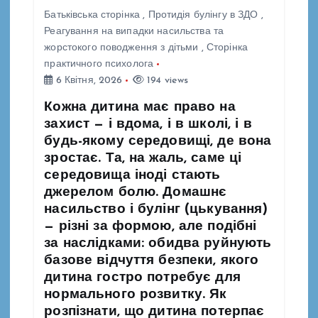
я
Батьківська сторінка
,
Протидія булінгу в ЗДО
,
Реагування на випадки насильства та
з
жорстокого поводження з дітьми
,
Сторінка
практичного психолога
а
6 Квітня, 2026
194 views
Кожна дитина має право на
п
захист — і вдома, і в школі, і в
будь-якому середовищі, де вона
и
зростає. Та, на жаль, саме ці
середовища іноді стають
с
джерелом болю. Домашнє
насильство і булінг (цькування)
і
— різні за формою, але подібні
за наслідками: обидва руйнують
в
базове відчуття безпеки, якого
дитина гостро потребує для
нормального розвитку. Як
розпізнати, що дитина потерпає