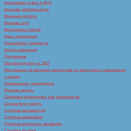
Інклюзивна освіта в ДНЗ
Кадрове забезпечення
Медична робота
Мережа груп
Методична робота
Наші досягнення
Нормативні документи
Освітні завдання
Положення
Протидія булінгу в ЗДО
Реагування на випадки насильства та жорстокого поводження
з дітьми
Розвивальне середовище
Розклад занять
Семінари-практикуми для вихователів
Спеціалісти радять
Сторінка вихователів
Сторінка завідувача
Сторінка музичного керівника
Сторінка подяки