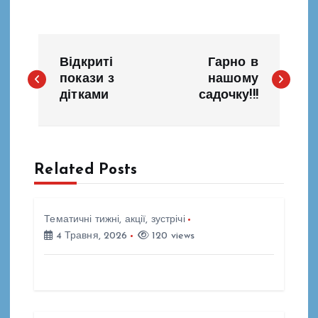
Н
Відкриті
Гарно в
а
покази з
нашому
дітками
садочку!!!
в
і
Related Posts
г
а
Тематичні тижні, акції, зустрічі
4 Травня, 2026
120 views
ц
і