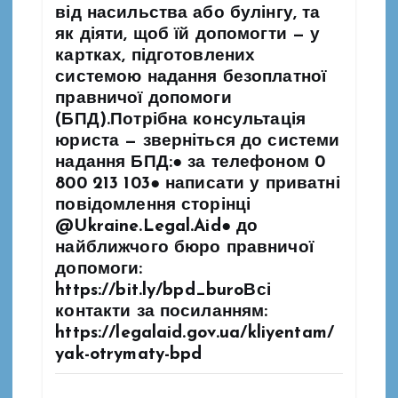
від насильства або булінгу, та
як діяти, щоб їй допомогти — у
картках, підготовлених
системою надання безоплатної
правничої допомоги
(БПД).Потрібна консультація
юриста — зверніться до системи
надання БПД:● за телефоном 0
800 213 103● написати у приватні
повідомлення сторінці
@Ukraine.Legal.Aid● до
найближчого бюро правничої
допомоги:
https://bit.ly/bpd_buroВсі
контакти за посиланням:
https://legalaid.gov.ua/kliyentam/
yak-otrymaty-bpd