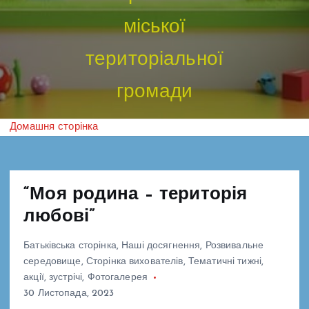
міської
територіальної
громади
Домашня сторінка
“Моя родина – територія
любові”
Батьківська сторінка
,
Наші досягнення
,
Розвивальне
середовище
,
Сторінка вихователів
,
Тематичні тижні,
акції, зустрічі
,
Фотогалерея
30 Листопада, 2023