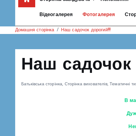
Відеогалерея
Фотогалерея
Стор
Домашня сторінка
Наш садочок дорогий!!!
Наш садочок 
Батьківська сторінка
,
Сторінка вихователів
,
Тематичні тиж
В ма
Дуж
Не