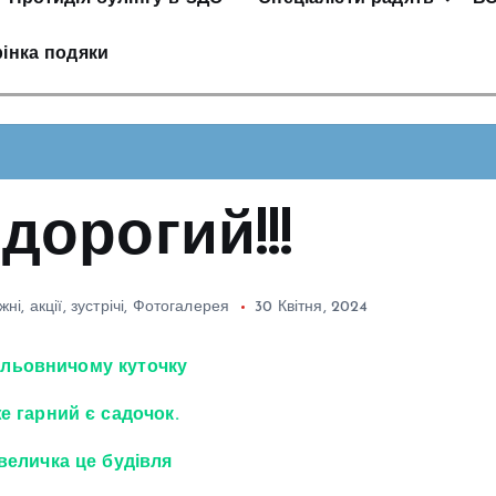
інка подяки
дорогий!!!
ні, акції, зустрічі
,
Фотогалерея
30 Квітня, 2024
льовничому куточку
е гарний є садочок.
величка це будівля