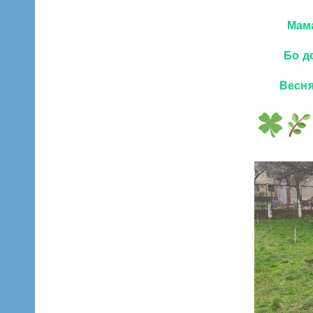
Мама
Бо д
Весня