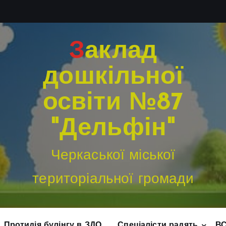
Заклад
дошкільної
освіти №87
"Дельфін"
Черкаської міської
територіальної громади
Протидія булінгу в ЗДО
Спеціалісти радять
В