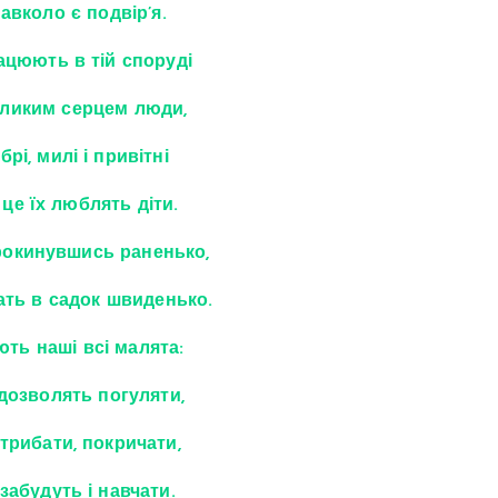
навколо є подвір’я.
ацюють в тій споруді
еликим серцем люди,
брі, милі і привітні
а це їх люблять діти.
окинувшись раненько,
жать в садок швиденько.
ють наші всі малята:
 дозволять погуляти,
трибати, покричати,
забудуть і навчати.