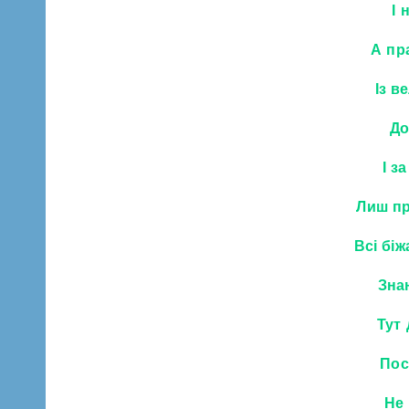
І 
А пр
Із в
До
І з
Лиш пр
Всі бі
Зна
Тут
Пос
Не 