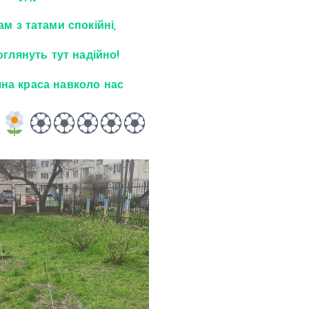
м з татами спокійні,
оглянуть тут надійно!
на краса навколо нас
🏵🏵🏵🏵🏵