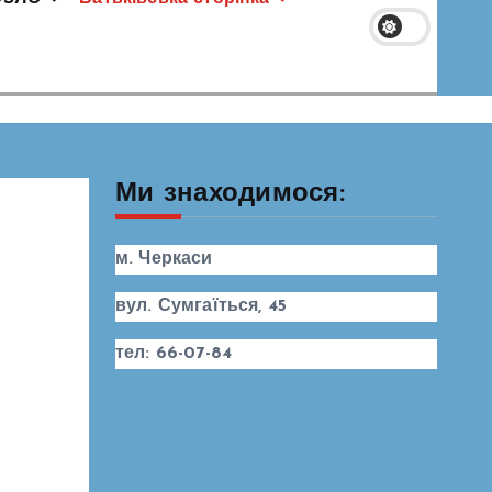
Ми знаходимося:
м. Черкаси
вул. Сумгаїться, 45
тел: 66-07-84