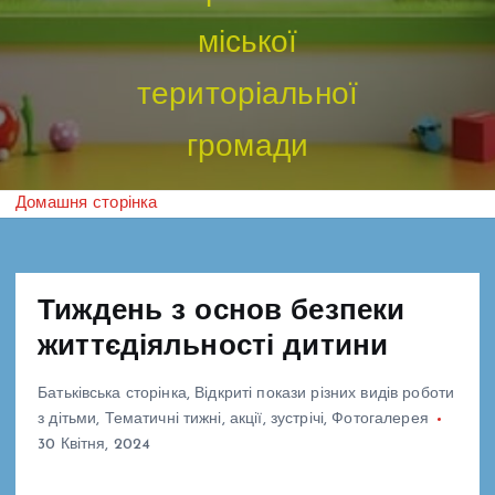
міської
територіальної
громади
Домашня сторінка
Тиждень з основ безпеки
життєдіяльності дитини
Батьківська сторінка
,
Відкриті покази різних видів роботи
з дітьми
,
Тематичні тижні, акції, зустрічі
,
Фотогалерея
30 Квітня, 2024