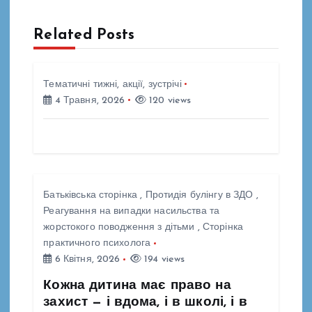
і
Related Posts
г
а
Тематичні тижні, акції, зустрічі
4 Травня, 2026
120 views
ц
і
я
Батьківська сторінка
,
Протидія булінгу в ЗДО
,
Реагування на випадки насильства та
з
жорстокого поводження з дітьми
,
Сторінка
практичного психолога
а
6 Квітня, 2026
194 views
Кожна дитина має право на
п
захист — і вдома, і в школі, і в