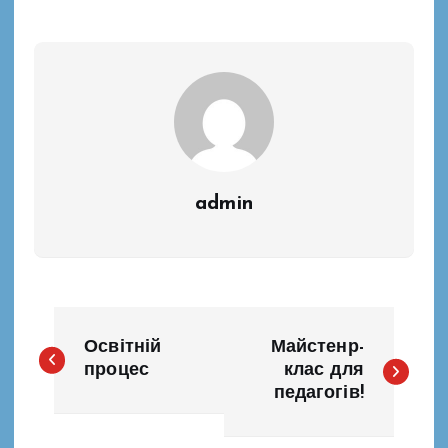
admin
Н
Освітній
Майстенр-
а
процес
клас для
педагогів!
в