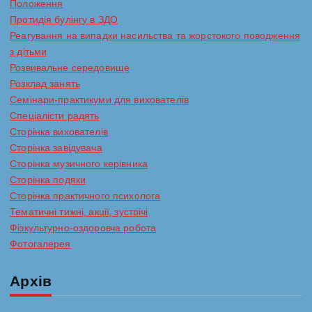
Положення
Протидія булінгу в ЗДО
Реагування на випадки насильства та жорстокого поводження
з дітьми
Розвивальне середовище
Розклад занять
Семінари-практикуми для вихователів
Спеціалісти радять
Сторінка вихователів
Сторінка завідувача
Сторінка музичного керівника
Сторінка подяки
Сторінка практичного психолога
Тематичні тижні, акції, зустрічі
Фізкультурно-оздоровча робота
Фотогалерея
Архів