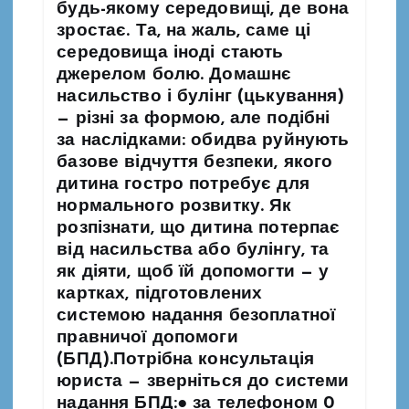
будь-якому середовищі, де вона
и
зростає. Та, на жаль, саме ці
середовища іноді стають
с
джерелом болю. Домашнє
насильство і булінг (цькування)
і
— різні за формою, але подібні
за наслідками: обидва руйнують
в
базове відчуття безпеки, якого
дитина гостро потребує для
нормального розвитку. Як
розпізнати, що дитина потерпає
від насильства або булінгу, та
як діяти, щоб їй допомогти — у
картках, підготовлених
системою надання безоплатної
правничої допомоги
(БПД).Потрібна консультація
юриста — зверніться до системи
надання БПД:● за телефоном 0