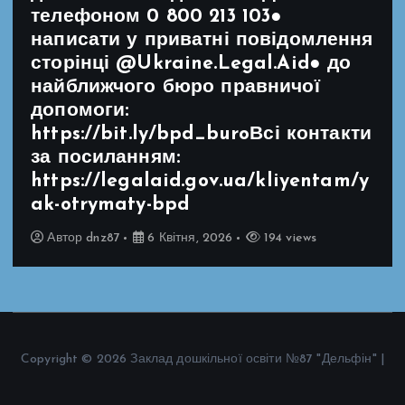
телефоном 0 800 213 103●
написати у приватні повідомлення
сторінці @Ukraine.Legal.Aid● до
найближчого бюро правничої
допомоги:
https://bit.ly/bpd_buroВсі контакти
за посиланням:
https://legalaid.gov.ua/kliyentam/y
ak-otrymaty-bpd
Автор
dnz87
6 Квітня, 2026
194 views
Copyright © 2026 Заклад дошкільної освіти №87 "Дельфін" |