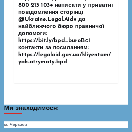
800 213 103● написати у приватні
повідомлення сторінці
@Ukraine.Legal.Aid● до
найближчого бюро правничої
допомоги:
https://bit.ly/bpd_buroВсі
контакти за посиланням:
https://legalaid.gov.ua/kliyentam/
yak-otrymaty-bpd
Ми знаходимося:
м. Черкаси