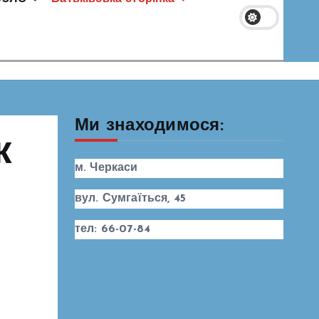
Ми знаходимося:
к
м. Черкаси
вул. Сумгаїться, 45
тел: 66-07-84