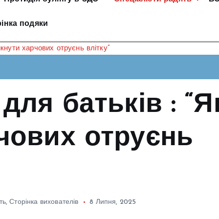
інка подяки
икнути харчових отруєнь влітку”
для батьків : “Я
чових отруєнь
ть
,
Сторінка вихователів
8 Липня, 2025