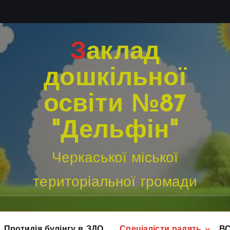
Заклад
дошкільної
освіти №87
"Дельфін"
Черкаської міської
територіальної громади
Протидія булінгу в ЗДО
Спеціалісти радять
В