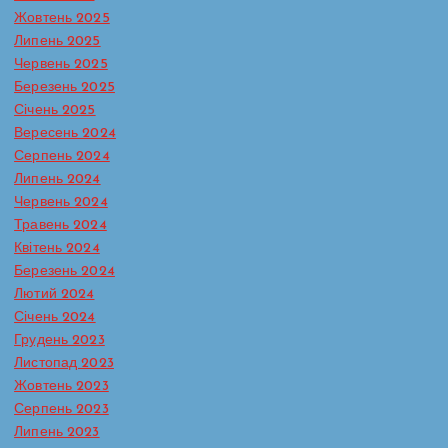
Жовтень 2025
Липень 2025
Червень 2025
Березень 2025
Січень 2025
Вересень 2024
Серпень 2024
Липень 2024
Червень 2024
Травень 2024
Батьківська сторінка
Протидія булінгу в ЗДО
Квітень 2024
Реагування на випадки насильства та жорстокого
Березень 2024
поводження з дітьми
Лютий 2024
Сторінка практичного психолога
Січень 2024
Кожна дитина має право на захист
Грудень 2023
— і вдома, і в школі, і в будь-якому
Листопад 2023
середовищі, де вона зростає. Та,
Жовтень 2023
на жаль, саме ці середовища іноді
Серпень 2023
стають джерелом болю. Домашнє
Липень 2023