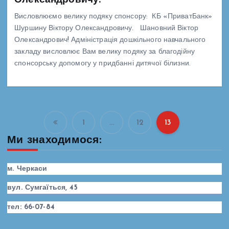
Висловлюємо велику подяку спонсору: КБ «ПриватБанк»
Шуршину Віктору Олександровичу. Шановний Віктор
Олександрович! Адміністрація дошкільного навчального
закладу висловлює Вам велику подяку за благодійну
спонсорську допомогу у придбанні дитячої білизни.
1
…
12
13
П
Ми знаходимося:
а
м. Черкаси
г
вул. Сумгаїться, 45
і
тел: 66-07-84