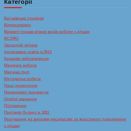
с
Категорії
і
Батьківська сторінка
Відеогалерея
в
Відкриті покази різних видів роботи з дітьми
ВСЗЯО
Зворотній зв'язок
Інклюзивна освіта в ДНЗ
Кадрове забезпечення
Медична робота
Мережа груп
Методична робота
Наші досягнення
Нормативні документи
Освітні завдання
Положення
Протидія булінгу в ЗДО
Реагування на випадки насильства та жорстокого поводження
з дітьми