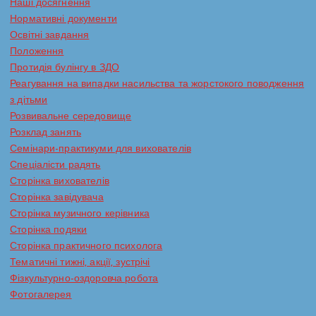
Наші досягнення
Нормативні документи
Освітні завдання
Положення
Протидія булінгу в ЗДО
Реагування на випадки насильства та жорстокого поводження
з дітьми
Розвивальне середовище
Розклад занять
Семінари-практикуми для вихователів
Спеціалісти радять
Сторінка вихователів
Сторінка завідувача
Сторінка музичного керівника
Сторінка подяки
Сторінка практичного психолога
Тематичні тижні, акції, зустрічі
Фізкультурно-оздоровча робота
Фотогалерея