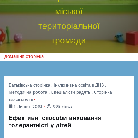
міської
територіальної
громади
Домашня сторінка
Батьківська сторінка
,
Інклюзивна освіта в ДНЗ
,
Методична робота
,
Спеціалісти радять
,
Сторінка
вихователів
3 Липня, 2023
295 views
Ефективні способи виховання
толерантністі у дітей