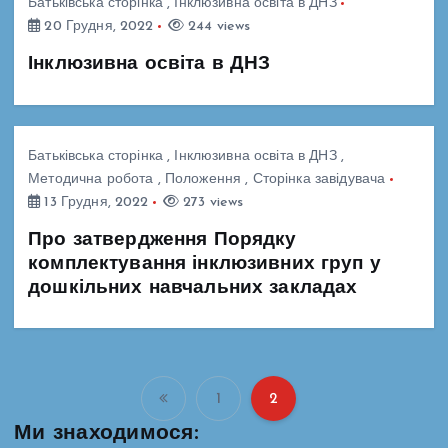
Батьківська сторінка
,
Інклюзивна освіта в ДНЗ
20 Грудня, 2022
244 views
Інклюзивна освіта в ДНЗ
Батьківська сторінка
,
Інклюзивна освіта в ДНЗ
,
Методична робота
,
Положення
,
Сторінка завідувача
13 Грудня, 2022
273 views
Про затвердження Порядку
комплектування інклюзивних груп у
дошкільних навчальних закладах
1
2
П
Ми знаходимося: