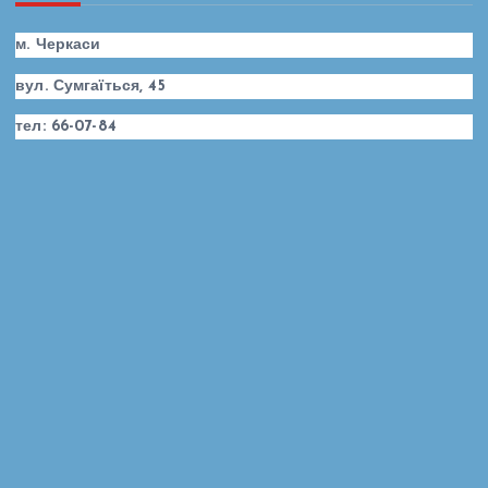
а
м. Черкаси
г
вул. Сумгаїться, 45
і
тел: 66-07-84
н
а
ц
і
я
з