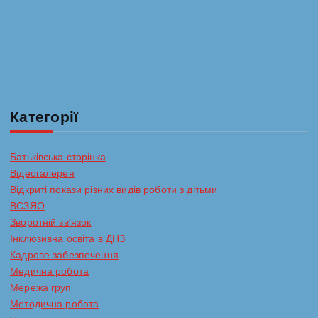
а
п
и
с
Категорії
і
Батьківська сторінка
Відеогалерея
в
Відкриті покази різних видів роботи з дітьми
ВСЗЯО
Зворотній зв'язок
Інклюзивна освіта в ДНЗ
Кадрове забезпечення
Медична робота
Мережа груп
Методична робота