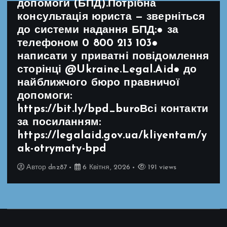
допомоги (БПД).Потрібна
консультація юриста — зверніться
до системи надання БПД:● за
телефоном 0 800 213 103●
написати у приватні повідомлення
сторінці @Ukraine.Legal.Aid● до
найближчого бюро правничої
допомоги:
https://bit.ly/bpd_buroВсі контакти
за посиланням:
https://legalaid.gov.ua/kliyentam/y
ak-otrymaty-bpd
Автор
dnz87
6 Квітня, 2026
191 views