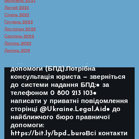
Березень 2023
базове відчуття безпеки, якого
Лютий 2023
дитина гостро потребує для
Січень 2023
нормального розвитку. Як
Грудень 2022
розпізнати, що дитина потерпає
Листопад 2022
від насильства або булінгу, та як
Серпень 2022
Липень 2020
діяти, щоб їй допомогти — у
Липень 2019
картках, підготовлених системою
надання безоплатної правничої
допомоги (БПД).Потрібна
консультація юриста — зверніться
до системи надання БПД:● за
телефоном 0 800 213 103●
написати у приватні повідомлення
сторінці @Ukraine.Legal.Aid● до
найближчого бюро правничої
допомоги:
https://bit.ly/bpd_buroВсі контакти