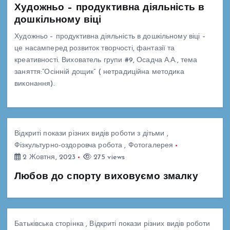
Художньо – продуктивна діяльність в
дошкільному віці
Художньо – продуктивна діяльність в дошкільному віці –
це насамперед розвиток творчості, фантазії та
креативності. Вихователь групи #9, Осадча А.А., тема
заняття:”Осінній дощик” ( нетрадиційна методика
виконання).
Відкриті покази різних видів роботи з дітьми
,
Фізкультурно-оздоровча робота
,
Фотогалерея
2 Жовтня, 2023
275 views
Любов до спорту виховуємо змалку
Батьківська сторінка
,
Відкриті покази різних видів роботи