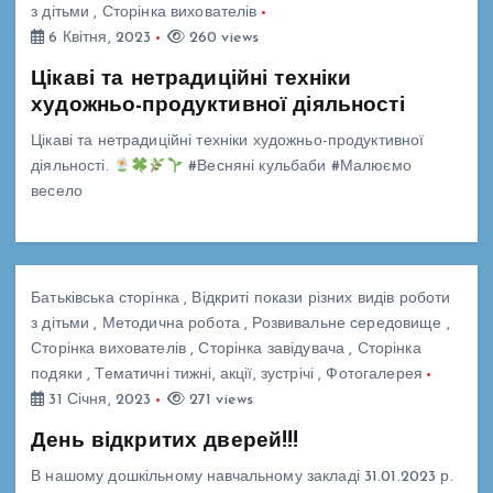
з дітьми
,
Сторінка вихователів
6 Квітня, 2023
260 views
Цікаві та нетрадиційні техніки
художньо-продуктивної діяльності
Цікаві та нетрадиційні техніки художньо-продуктивної
діяльності.
#Весняні кульбаби #Малюємо
весело
Батьківська сторінка
,
Відкриті покази різних видів роботи
з дітьми
,
Методична робота
,
Розвивальне середовище
,
Сторінка вихователів
,
Сторінка завідувача
,
Сторінка
подяки
,
Тематичні тижні, акції, зустрічі
,
Фотогалерея
31 Січня, 2023
271 views
День відкритих дверей!!!
В нашому дошкільному навчальному закладі 31.01.2023 р.