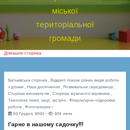
міської
територіальної
громади
Домашня сторінка
Батьківська сторінка
,
Відкриті покази різних видів роботи
з дітьми
,
Наші досягнення
,
Розвивальне середовище
,
Сторінка вихователів
,
Сторінка музичного керівника
,
Тематичні тижні, акції, зустрічі
,
Фізкультурно-оздоровча
робота
,
Фотогалерея
20 Грудня, 2023
302 views
Гарно в нашому садочку!!!