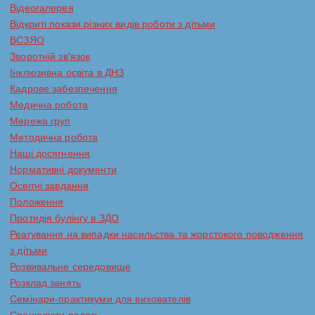
Відеогалерея
в
Відкриті покази різних видів роботи з дітьми
ВСЗЯО
Зворотній зв'язок
Інклюзивна освіта в ДНЗ
Кадрове забезпечення
Медична робота
Мережа груп
Методична робота
Наші досягнення
Нормативні документи
Освітні завдання
Положення
Протидія булінгу в ЗДО
Реагування на випадки насильства та жорстокого поводження
з дітьми
Розвивальне середовище
Розклад занять
Семінари-практикуми для вихователів