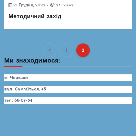
21 Грудня, 2022
271 views
Методичний захід
1
2
П
Ми знаходимося:
а
м. Черкаси
г
вул. Сумгаїться, 45
і
тел: 66-07-84
н
а