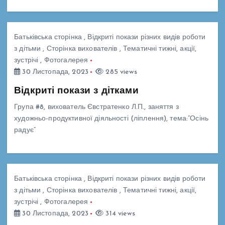
Батьківська сторінка
,
Відкриті покази різних видів роботи
з дітьми
,
Сторінка вихователів
,
Тематичні тижні, акції,
зустрічі
,
Фотогалерея
30 Листопада, 2023
285 views
Відкриті покази з дітками
Група #8, вихователь Євстратенко Л.П., заняття з
художньо-продуктивної діяльності (ліплення), тема:”Осінь
радує”
Батьківська сторінка
,
Відкриті покази різних видів роботи
з дітьми
,
Сторінка вихователів
,
Тематичні тижні, акції,
зустрічі
,
Фотогалерея
30 Листопада, 2023
314 views