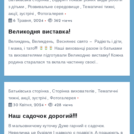
Батьківська сторінка
,
Відкриті покази різних видів роботи
з дітьми
,
Розвивальне середовище
,
Тематичні тижні,
акції, зустрічі
,
Фотогалерея
6 Травня, 2024
362 views
Великодня виставка!
Великдень, Великдень, Веснянеє свято — Радіють і діти,
І мама, і тато!!!
Наші вихованці разом із батьками
та вихователями підготували Великодню виставку! Кожна
родина старалася та вклала частинку своєї…
Батьківська сторінка
,
Сторінка вихователів
,
Тематичні
тижні, акції, зустрічі
,
Фотогалерея
30 Квітня, 2024
428 views
Наш садочок дорогий!!!
В мальовничому куточку Дуже гарний є садочок.
Невеличка це будівля І навколо є подвір’я. А працюють в