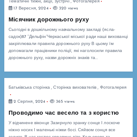
Тематичні тижні, акції, зустрічі
,
Фотогалерея
17 Вересня, 2024
320 views
Місячник дорожнього руху
Сьогодні в дошкільному навчальному закладі (ясла-
садок)87 “Дельфін”Черкаської міської ради наші вихованці
закріплювали правила дорожнього руху В цьому їм
допомагали працівники поліції, які наголосили правила
дорожнього руху, назви дорожніх знаків та…
Батьківська сторінка
,
Сторінка вихователів
,
Фотогалерея
2 Серпня, 2024
365 views
Проводимо час весело та з користю
У відчинене віконце Зазирнуло зранку сонце І лоскоче
ніжно носик І маленькі ніжки босі. Сяйвом сонця все