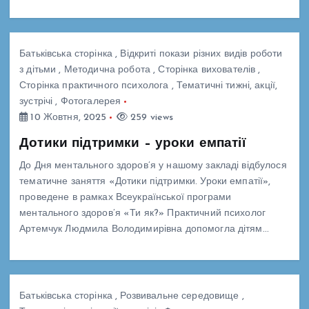
Батьківська сторінка
,
Відкриті покази різних видів роботи
з дітьми
,
Методична робота
,
Сторінка вихователів
,
Сторінка практичного психолога
,
Тематичні тижні, акції,
зустрічі
,
Фотогалерея
10 Жовтня, 2025
259 views
Дотики підтримки – уроки емпатії
До Дня ментального здоров’я у нашому закладі відбулося
тематичне заняття «Дотики підтримки. Уроки емпатії»,
проведене в рамках Всеукраїнської програми
ментального здоров’я «Ти як?» Практичний психолог
Артемчук Людмила Володимирівна допомогла дітям…
Батьківська сторінка
,
Розвивальне середовище
,