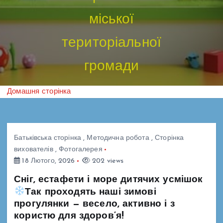
міської
територіальної
громади
Домашня сторінка
Батьківська сторінка
,
Методична робота
,
Сторінка
вихователів
,
Фотогалерея
18 Лютого, 2026
202 views
Сніг, естафети і море дитячих усмішок
Так проходять наші зимові
прогулянки — весело, активно і з
користю для здоров’я!