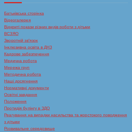
і
Батьківська сторінка
Відеогалерея
в
Відкриті покази різних видів роботи з дітьми
ВСЗЯО
Зворотній зв'язок
Інклюзивна освіта в ДНЗ
Кадрове забезпечення
Медична робота
Мережа груп
Методична робота
Наші досягнення
Нормативні документи
Освітні завдання
Положення
Протидія булінгу в ЗДО
Реагування на випадки насильства та жорстокого поводження
з дітьми
Розвивальне середовище