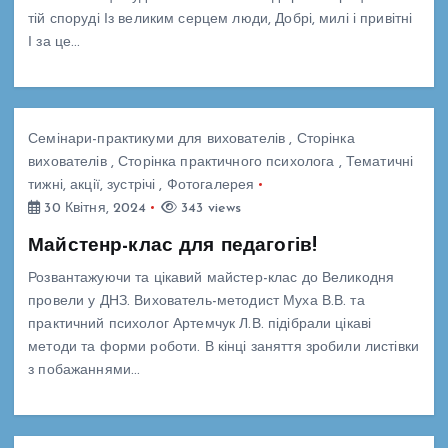
тій споруді Із великим серцем люди, Добрі, милі і привітні
І за це…
Семінари-практикуми для вихователів
,
Сторінка
вихователів
,
Сторінка практичного психолога
,
Тематичні
тижні, акції, зустрічі
,
Фотогалерея
30 Квітня, 2024
343 views
Майстенр-клас для педагогів!
Розвантажуючи та цікавий майстер-клас до Великодня
провели у ДНЗ. Вихователь-методист Муха В.В. та
практичний психолог Артемчук Л.В. підібрали цікаві
методи та форми роботи. В кінці заняття зробили листівки
з побажаннями…