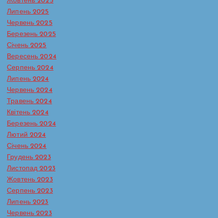
Жовтень 2025
Липень 2025
Червень 2025
Березень 2025
Січень 2025
Вересень 2024
Серпень 2024
Липень 2024
Червень 2024
Травень 2024
Батьківська сторінка
Протидія булінгу в ЗДО
Квітень 2024
Реагування на випадки насильства та жорстокого
Березень 2024
поводження з дітьми
Лютий 2024
Сторінка практичного психолога
Січень 2024
Кожна дитина має право на захист
Грудень 2023
— і вдома, і в школі, і в будь-якому
Листопад 2023
середовищі, де вона зростає. Та,
Жовтень 2023
на жаль, саме ці середовища іноді
Серпень 2023
стають джерелом болю. Домашнє
Липень 2023
насильство і булінг (цькування) —
Червень 2023