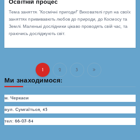
Освітній процес
Тема заняття: “Космічні пригоди!” Вихователі груп на своїх
заняттях прививавють любов до природи, до Космосу та
Землі. Маленькі дослідники цікаво проводять свій час, та
граючись досліджують світ.
1
2
3
П
Ми знаходимося:
а
м. Черкаси
г
вул. Сумгаїться, 45
і
тел: 66-07-84
н