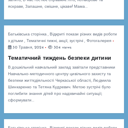
залито, В нас гостює справжнє літо, Кольорове та
яскраве, Запашне, смішне, цікаве! Мама…
Батьківська сторінка
,
Відкриті покази різних видів роботи
з дітьми
,
Тематичні тижні, акції, зустрічі
,
Фотогалерея
30 Травня, 2024
304 views
Тематичний тиждень безпеки дитини
В дошкільний навчальний заклад завітали представники
Навчально-методичного центру цивільного захисту та
безпеки життєдіяльності Черкаської області, Людмила
Шинкаренко та Тетяна Кудревич. Метою зустрічі було
поглибити знання дітей про надзвичайні ситуації;
сформувати…