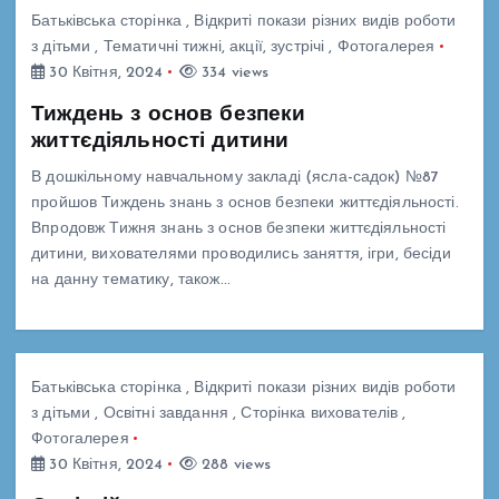
Батьківська сторінка
,
Відкриті покази різних видів роботи
з дітьми
,
Тематичні тижні, акції, зустрічі
,
Фотогалерея
30 Квітня, 2024
334 views
Тиждень з основ безпеки
життєдіяльності дитини
В дошкільному навчальному закладі (ясла-садок) №87
пройшов Тиждень знань з основ безпеки життєдіяльності.
Впродовж Тижня знань з основ безпеки життєдіяльності
дитини, вихователями проводились заняття, ігри, бесіди
на данну тематику, також…
Батьківська сторінка
,
Відкриті покази різних видів роботи
з дітьми
,
Освітні завдання
,
Сторінка вихователів
,
Фотогалерея
30 Квітня, 2024
288 views