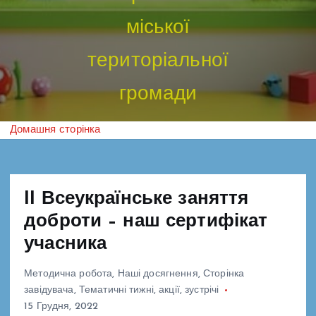
міської
територіальної
громади
Домашня сторінка
II Всеукраїнське заняття
доброти – наш сертифікат
учасника
Методична робота
,
Наші досягнення
,
Сторінка
завідувача
,
Тематичні тижні, акції, зустрічі
15 Грудня, 2022