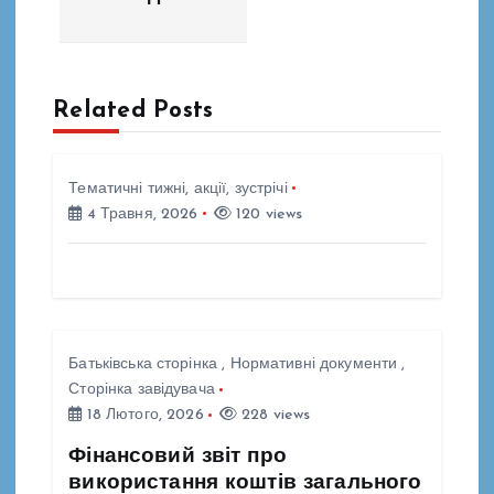
а
ц
Related Posts
і
я
Тематичні тижні, акції, зустрічі
4 Травня, 2026
120 views
з
а
п
Батьківська сторінка
,
Нормативні документи
,
и
Сторінка завідувача
18 Лютого, 2026
228 views
с
Фінансовий звіт про
використання коштів загального