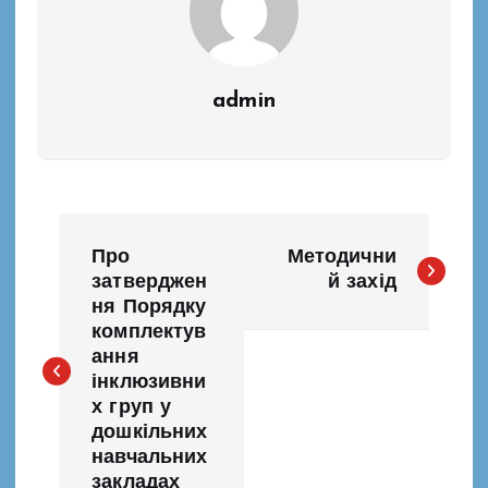
admin
Н
Про
Методични
а
затверджен
й захід
ня Порядку
комплектув
в
ання
інклюзивни
і
х груп у
дошкільних
г
навчальних
закладах