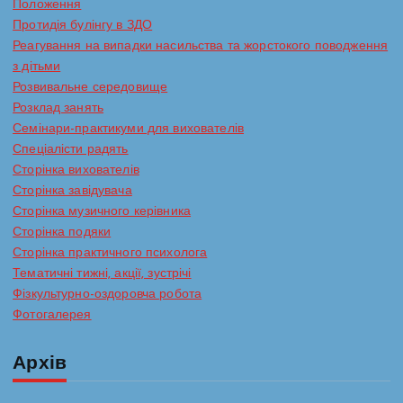
Положення
Протидія булінгу в ЗДО
Реагування на випадки насильства та жорстокого поводження
з дітьми
Розвивальне середовище
Розклад занять
Семінари-практикуми для вихователів
Спеціалісти радять
Сторінка вихователів
Сторінка завідувача
Сторінка музичного керівника
Сторінка подяки
Сторінка практичного психолога
Тематичні тижні, акції, зустрічі
Фізкультурно-оздоровча робота
Фотогалерея
Архів