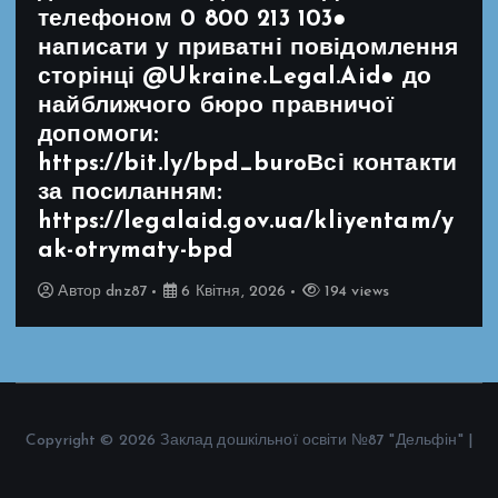
телефоном 0 800 213 103●
написати у приватні повідомлення
сторінці @Ukraine.Legal.Aid● до
найближчого бюро правничої
допомоги:
https://bit.ly/bpd_buroВсі контакти
за посиланням:
https://legalaid.gov.ua/kliyentam/y
ak-otrymaty-bpd
Автор
dnz87
6 Квітня, 2026
194 views
Copyright © 2026 Заклад дошкільної освіти №87 "Дельфін" |