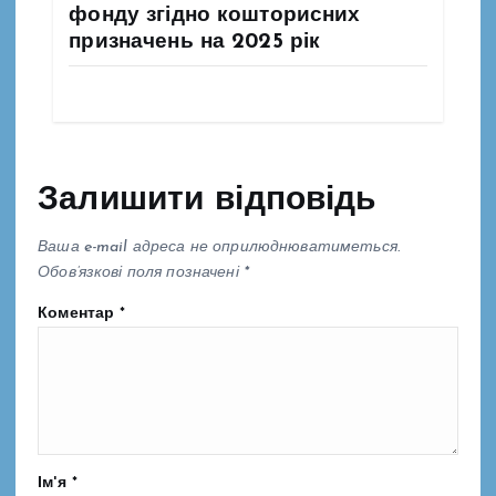
і
фонду згідно кошторисних
призначень на 2025 рік
в
Залишити відповідь
Ваша e-mail адреса не оприлюднюватиметься.
Обов’язкові поля позначені
*
Коментар
*
Ім'я
*