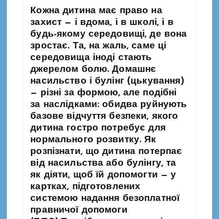
п
Кожна дитина має право на
захист — і вдома, і в школі, і в
будь-якому середовищі, де вона
и
зростає. Та, на жаль, саме ці
середовища іноді стають
с
джерелом болю. Домашнє
насильство і булінг (цькування)
і
— різні за формою, але подібні
за наслідками: обидва руйнують
в
базове відчуття безпеки, якого
дитина гостро потребує для
нормального розвитку. Як
розпізнати, що дитина потерпає
від насильства або булінгу, та
як діяти, щоб їй допомогти — у
картках, підготовлених
системою надання безоплатної
правничої допомоги