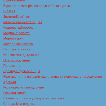
Відеогалерея
Відкриті покази різних видів роботи з дітьми
ВСЗЯО
Зворотній зв'язок
Інклюзивна освіта в ДНЗ
Кадрове забезпечення
Медична робота
Мережа груп
Методична робота
Наші досягнення
Нормативні документи
Освітні завдання
Положення
Протидія булінгу в ЗДО
Реагування на випадки насильства та жорстокого поводження
з дітьми
Розвивальне середовище
Розклад занять
Семінари-практикуми для вихователів
Спеціалісти радять