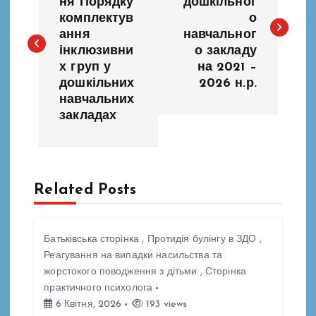
ня Порядку
дошкільног
комплектув
о
в
ання
навчальног
інклюзивни
о закладу
і
х груп у
на 2021 –
дошкільних
2026 н.р.
г
навчальних
закладах
а
ц
Related Posts
і
я
Батьківська сторінка
,
Протидія булінгу в ЗДО
,
Реагування на випадки насильства та
з
жорстокого поводження з дітьми
,
Сторінка
практичного психолога
а
6 Квітня, 2026
193 views