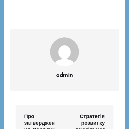
admin
Н
Про
Стратегія
а
затверджен
розвитку