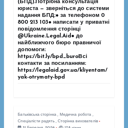
(БПД).Потрібна консультація
юриста — зверніться до системи
надання БПД:● за телефоном 0
800 213 103● написати у приватні
повідомлення сторінці
@Ukraine.Legal.Aid● до
найближчого бюро правничої
допомоги:
https://bit.ly/bpd_buroВсі
контакти за посиланням:
https://legalaid.gov.ua/kliyentam/
yak-otrymaty-bpd
Батьківська сторінка
,
Медична робота
,
Спеціалісти радять
,
Сторінка вихователів
31 Березня, 2026
178 views