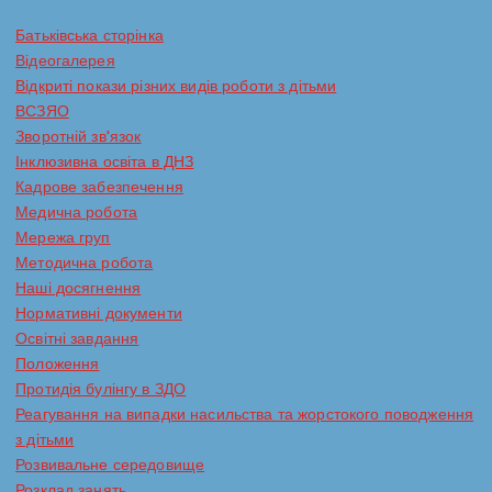
Батьківська сторінка
Відеогалерея
Відкриті покази різних видів роботи з дітьми
ВСЗЯО
Зворотній зв'язок
Інклюзивна освіта в ДНЗ
Кадрове забезпечення
Медична робота
Мережа груп
Методична робота
Наші досягнення
Нормативні документи
Освітні завдання
Положення
Протидія булінгу в ЗДО
Реагування на випадки насильства та жорстокого поводження
з дітьми
Розвивальне середовище
Розклад занять