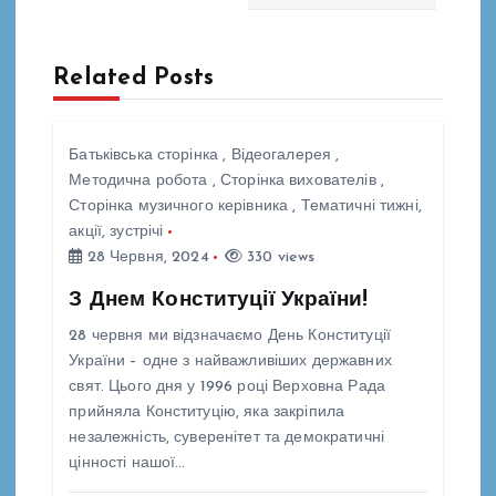
і
г
Related Posts
а
ц
Батьківська сторінка
,
Відеогалерея
,
Методична робота
,
Сторінка вихователів
,
і
Сторінка музичного керівника
,
Тематичні тижні,
акції, зустрічі
28 Червня, 2024
330 views
я
З Днем Конституції України!
з
28 червня ми відзначаємо День Конституції
України – одне з найважливіших державних
а
свят. Цього дня у 1996 році Верховна Рада
прийняла Конституцію, яка закріпила
п
незалежність, суверенітет та демократичні
цінності нашої…
и