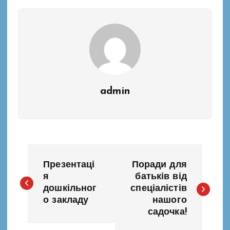
admin
Н
Презентаці
Поради для
а
я
батьків від
дошкільног
спеціалістів
о закладу
нашого
в
садочка!