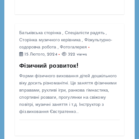
с
і
Батьківська сторінка
,
Спеціалісти радять
,
Сторінка музичного керівника
,
Фізкультурно-
в
оздоровча робота
,
Фотогалерея
15 Лютого, 2024
322 views
Фізичний розвиток!
Форми фізичного виховання дітей дошкільного
віку досить різноманітні. Це заняття фізичними
вправами, рухливі ігри, ранкова гімнастика,
спортивні розваги, прогулянки на свіжому
повітрі, музичні заняття і т.д. Інструктор з
фіз.виховання Євстратенко…