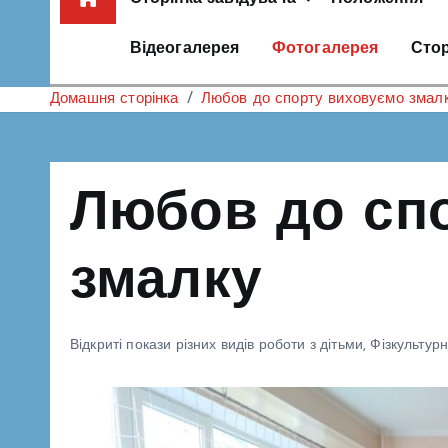
Відеогалерея
Фотогалерея
Стор
Домашня сторінка
Любов до спорту виховуємо змал
Любов до сп
змалку
Відкриті покази різних видів роботи з дітьми
,
Фізкультур