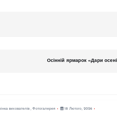
ська сторінка
а робота
істи радять
а вихователів
ізнаність
Осінній ярмарок «Дари осен
одні — здорове
ра!У нашому
аді триває
рмаційно-
ілактичний
од,
інка вихователів
,
Фотогалерея
18 Лютого, 2026
мований на