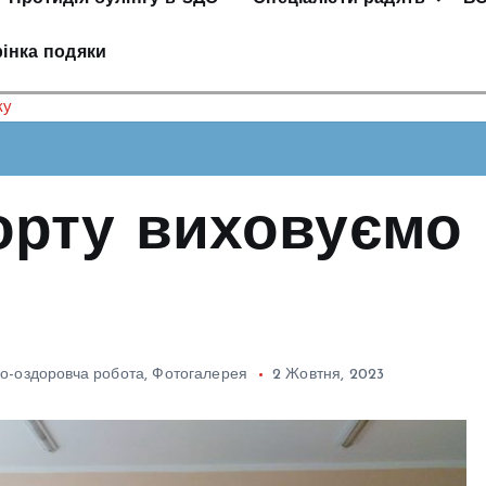
інка подяки
ку
орту виховуємо
но-оздоровча робота
,
Фотогалерея
2 Жовтня, 2023