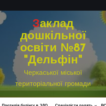
Заклад
дошкільної
освіти №87
"Дельфін"
Черкаської міської
територіальної громади
Протидія булінгу в ЗДО
Спеціалісти радять
В