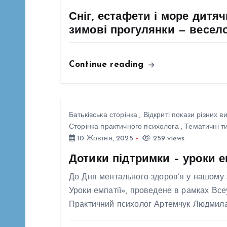
підв
вдома, і в школі, і в
Сніг, естафети і море дитя
а
обіз
будь-якому
зимові прогулянки — весело
тубе
середовищі, де вона
ц
мета
зростає. Та, на жаль,
Continue reading
у ді
саме ці середовища
і
звич
іноді стають
я
нага
джерелом болю.
Батьківська сторінка
,
Відкриті покази різних в
важл
Домашнє
Сторінка практичного психолога
,
Тематичні тиж
з
про 
насильство і булінг
10 Жовтня, 2025
259 views
здор
(цькування) — різні
Дотики підтримки – уроки е
а
праг
за формою, але
До Дня ментального здоров’я у нашому з
прос
подібні за
п
Уроки емпатії», проведене в рамках Все
здор
наслідками: обидва
Практичний психолог Артемчук Людмил
почи
руйнують базове
и
щод