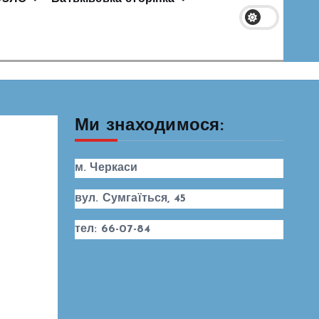
Ми знаходимося:
м. Черкаси
вул. Сумгаїться, 45
тел: 66-07-84