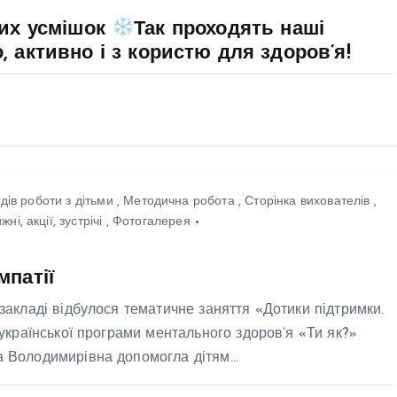
ищення
чих усмішок
Так проходять наші
наності про
, активно і з користю для здоров’я!
ркульоз. Його
 — сформувати
тей корисні
ки, а дорослим
дати про
идів роботи з дітьми
,
Методична робота
,
Сторінка вихователів
,
ивість турботи
ні, акції, зустрічі
,
Фотогалерея
власне
ов’я.Ми
мпатії
немо донести
акладі відбулося тематичне заняття «Дотики підтримки.
ту істину:
української програми ментального здоров’я «Ти як?»
ов’я
а Володимирівна допомогла дітям…
нається з
енних