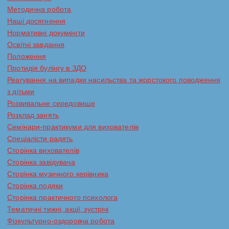
Методична робота
Наші досягнення
Нормативні документи
Освітні завдання
Положення
Протидія булінгу в ЗДО
Реагування на випадки насильства та жорстокого поводження
з дітьми
Розвивальне середовище
Розклад занять
Семінари-практикуми для вихователів
Спеціалісти радять
Сторінка вихователів
Сторінка завідувача
Сторінка музичного керівника
Сторінка подяки
Сторінка практичного психолога
Тематичні тижні, акції, зустрічі
Фізкультурно-оздоровча робота