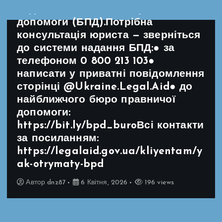
надання безоплатної правничої
допомоги (БПД).Потрібна
консультація юриста — зверніться
до системи надання БПД:● за
телефоном 0 800 213 103●
написати у приватні повідомлення
сторінці @Ukraine.Legal.Aid● до
найближчого бюро правничої
допомоги:
https://bit.ly/bpd_buroВсі контакти
за посиланням:
https://legalaid.gov.ua/kliyentam/y
ak-otrymaty-bpd
Автор
dnz87
6 Квітня, 2026
196 views