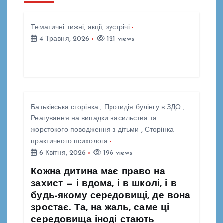
і
Тематичні тижні, акції, зустрічі
4 Травня, 2026
121 views
я
з
а
Батьківська сторінка
,
Протидія булінгу в ЗДО
,
п
Реагування на випадки насильства та
жорстокого поводження з дітьми
,
Сторінка
и
практичного психолога
6 Квітня, 2026
196 views
с
Кожна дитина має право на
захист — і вдома, і в школі, і в
і
будь-якому середовищі, де вона
зростає. Та, на жаль, саме ці
в
середовища іноді стають