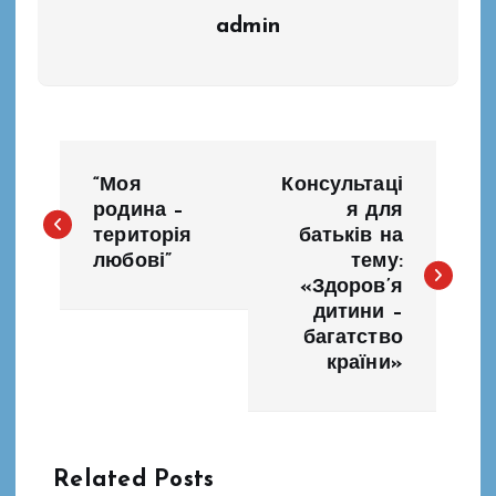
admin
Н
“Моя
Консультаці
а
родина –
я для
територія
батьків на
любові”
тему:
в
«Здоров’я
дитини –
і
багатство
країни»
г
а
Related Posts
ц