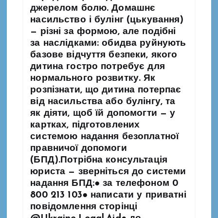
джерелом болю. Домашнє
насильство і булінг (цькування)
— різні за формою, але подібні
за наслідками: обидва руйнують
базове відчуття безпеки, якого
дитина гостро потребує для
нормального розвитку. Як
розпізнати, що дитина потерпає
від насильства або булінгу, та
як діяти, щоб їй допомогти — у
картках, підготовлених
системою надання безоплатної
правничої допомоги
(БПД).Потрібна консультація
юриста — зверніться до системи
надання БПД:● за телефоном 0
800 213 103● написати у приватні
повідомлення сторінці