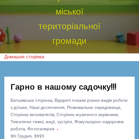
міської
територіальної
громади
Домашня сторінка
Гарно в нашому садочку!!!
Батьківська сторінка
,
Відкриті покази різних видів роботи
з дітьми
,
Наші досягнення
,
Розвивальне середовище
,
Сторінка вихователів
,
Сторінка музичного керівника
,
Тематичні тижні, акції, зустрічі
,
Фізкультурно-оздоровча
робота
,
Фотогалерея
20 Грудня, 2023