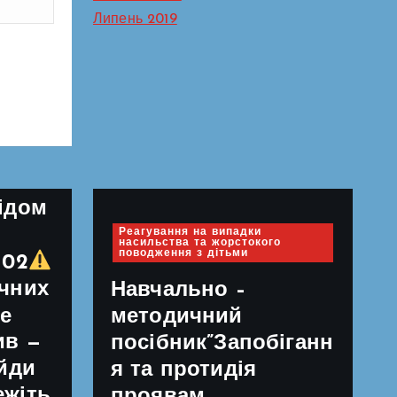
Липень 2019
е
йди
ідом
Реагування на випадки
насильства та жорстокого
поводження з дітьми
102
ечних
Навчально –
е
методичний
ив —
посібник”Запобіганн
ійди
я та протидія
ежіть
проявам