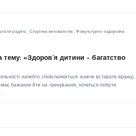
 — сформувати
тей корисні
ки, а дорослим
алісти радять
,
Сторінка вихователів
,
Фізкультурно-оздоровча
дати про
ивість турботи
власне
а тему: «Здоров’я дитини – багатство
ов’я.Ми
немо донести
яльності начебто сповільнюється: важче вставати вранці,
ту істину:
немає бажання йти на тренування, хочеться побути
ов’я
…
нається з
енних
ниць.Що
увається у
чку: