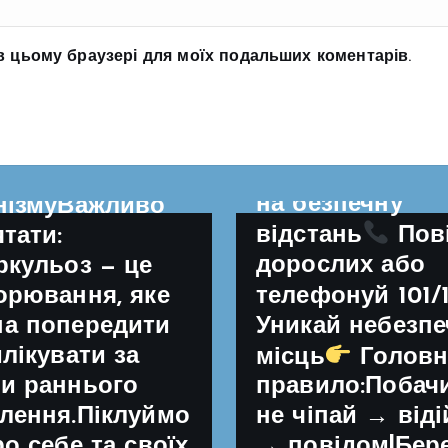
уважним —
нення до лікаря
небезпека мож
ктивний
у в цьому браузері для моїх подальших коментарів.
виглядати як
очинок на
звичайна річ
ому повітрі —
Зупинись і не
зміцнення
підходь
Віді
чого
на безпечну
нізмуВажливо
відстань
Пов
ятати:
дорослих або
ркульоз — це
телефонуй 101/
орювання, яке
Уникай небезп
а попередити
илікувати за
місць
Головн
и раннього
правило:Побач
лення.Піклуймо
не чіпай → від
ро себе та своїх
→ повідом!Бер