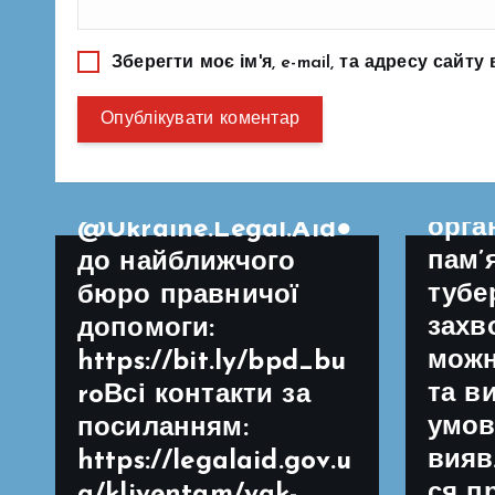
звер
системи надання
🌤 А
БПД:● за телефоном
Зберегти моє ім'я, e-mail, та адресу сайт
відп
0 800 213 103●
свіж
написати у приватні
для 
повідомлення
дитя
сторінці
орга
@Ukraine.Legal.Aid●
пам’
до найближчого
тубе
бюро правничої
захв
допомоги:
можн
https://bit.ly/bpd_bu
та в
roВсі контакти за
умов
посиланням:
вияв
https://legalaid.gov.u
ся п
a/kliyentam/yak-