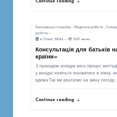
Continue reading
з
мета
зростає. Та, на жаль,
у ді
саме ці середовища
а
звич
іноді стають
Батьківська сторінка
,
Медична робота
,
Спеці
нага
джерелом болю.
п
робота
важл
Домашнє
4 Січня, 2024
507 views
про 
насильство і булінг
и
Консультація для батьків н
здор
(цькування) — різні
країни»
праг
за формою, але
с
З приходом холодів весь процес життєді
прос
подібні за
у вихідні хочеться поніжитися в ліжку, 
здор
наслідками: обидва
і
вдома.Так ми реагуємо на зміну погоду.
почи
руйнують базове
щод
відчуття безпеки,
в
дріб
якого дитина гостро
Continue reading
відб
потребує для
садо
нормального