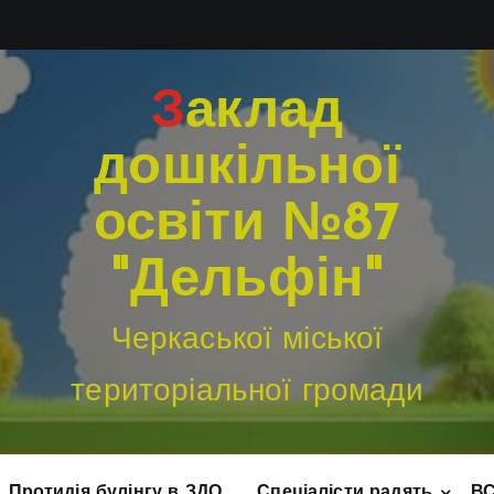
Заклад
дошкільної
освіти №87
"Дельфін"
Черкаської міської
територіальної громади
Протидія булінгу в ЗДО
Спеціалісти радять
В