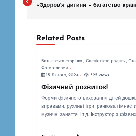
а
«Здоров’я дитини – багатство краї
Батьків
Медичн
Спеціал
в
Сторінк
Related Posts
і
Об
сьог
Батьківська сторінка
г
завт
Батьківська сторінка
,
Спеціалісти радять
,
Сто
Протидія булінгу в ЗДО
Фотогалерея
закл
Реагування на випадки
а
насильства та жорстокого
15 Лютого, 2024
325 views
поводження з дітьми
інфо
Сторінка практичного психолога
Фізичний розвиток!
проф
ц
пері
Кожна дитина має
Форми фізичного виховання дітей дошкіл
спря
право на захист — і
вправами, рухливі ігри, ранкова гімнасти
і
підв
вдома, і в школі, і в
музичні заняття і т.д. Інструктор з фіз.
обіз
будь-якому
я
тубе
середовищі, де вона