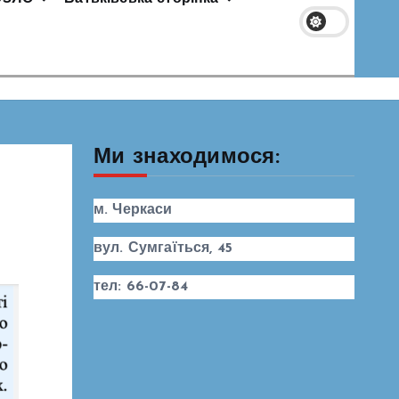
Ми знаходимося:
м. Черкаси
вул. Сумгаїться, 45
тел: 66-07-84