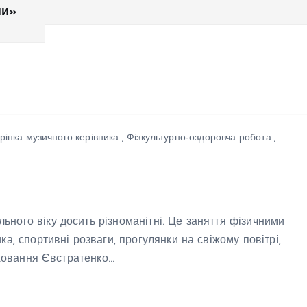
ни»
ська сторінка
а робота
істи радять
а вихователів
ізнаність
одні — здорове
ра!У нашому
рінка музичного керівника
,
Фізкультурно-оздоровча робота
,
аді триває
рмаційно-
ілактичний
од,
ьного віку досить різноманітні. Це заняття фізичними
мований на
ка, спортивні розваги, прогулянки на свіжому повітрі,
ищення
виховання Євстратенко…
наності про
ркульоз. Його