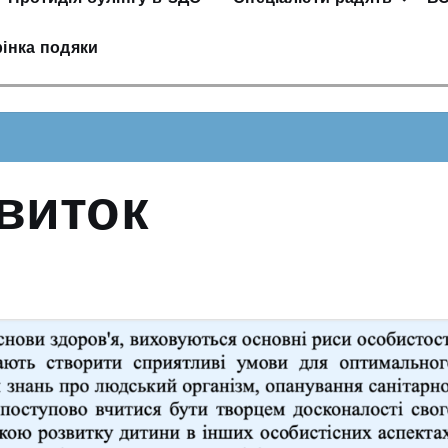
інка подяки
виток