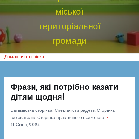
міської
територіальної
громади
Домашня сторінка
Фрази, які потрібно казати
дітям щодня!
Батьківська сторінка
,
Спеціалісти радять
,
Сторінка
вихователів
,
Сторінка практичного психолога
31 Січня, 2024