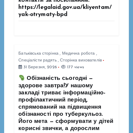
контакти за посиланням:
https://legalaid.gov.ua/kliyentam/
yak-otrymaty-bpd
Батьківська сторінка
,
Медична робота
,
Спеціалісти радять
,
Сторінка вихователів
31 Березня, 2026
177 views
Обізнаність сьогодні —
здорове завтра!У нашому
закладі триває інформаційно-
профілактичний період,
спрямований на підвищення
обізнаності про туберкульоз.
Його мета — сформувати у дітей
корисні звички, а дорослим