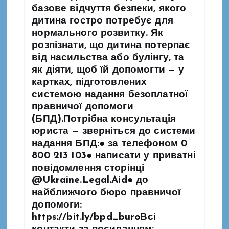
с
базове відчуття безпеки, якого
дитина гостро потребує для
і
нормального розвитку. Як
розпізнати, що дитина потерпає
в
від насильства або булінгу, та
як діяти, щоб їй допомогти — у
картках, підготовлених
системою надання безоплатної
правничої допомоги
(БПД).Потрібна консультація
юриста — зверніться до системи
надання БПД:● за телефоном 0
800 213 103● написати у приватні
повідомлення сторінці
@Ukraine.Legal.Aid● до
найближчого бюро правничої
допомоги:
https://bit.ly/bpd_buroВсі