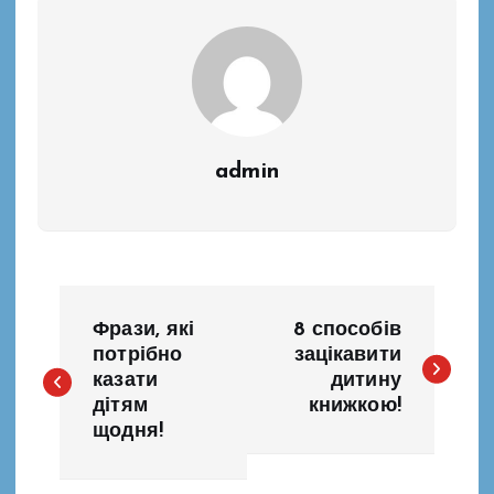
admin
Н
Фрази, які
8 способів
а
потрібно
зацікавити
казати
дитину
дітям
книжкою!
в
щодня!
і