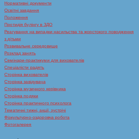
Нормативні документи
Освітні завдання
Положення
Протидія булінгу в ЗДО
Реагування на випадки насильства та жорстокого поводження
з дітьми
Розвивальне середовище
Розклад занять
Семінари-практикуми для вихователів
Спеціалісти радять
Сторінка вихователів
Сторінка завідувача
Сторінка музичного керівника
Сторінка подяки
Сторінка практичного психолога
Тематичні тижні, акції, зустрічі
Фізкультурно-оздоровча робота
Фотогалерея