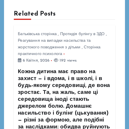
г
Related Posts
а
ц
Батьківська сторінка
,
Протидія булінгу в ЗДО
,
Реагування на випадки насильства та
і
жорстокого поводження з дітьми
,
Сторінка
практичного психолога
6 Квітня, 2026
192 views
я
Кожна дитина має право на
з
захист — і вдома, і в школі, і в
будь-якому середовищі, де вона
а
зростає. Та, на жаль, саме ці
середовища іноді стають
п
джерелом болю. Домашнє
насильство і булінг (цькування)
и
— різні за формою, але подібні
за наслідками: обидва руйнують