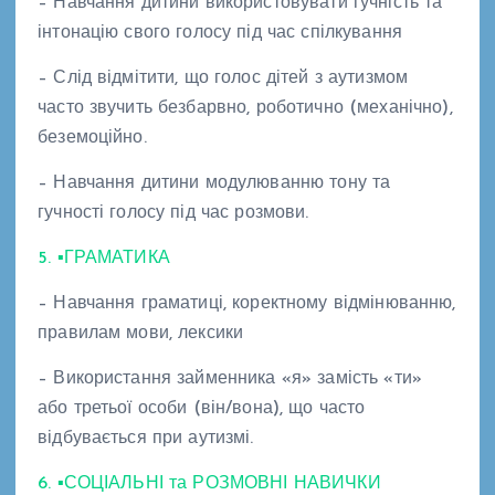
– Навчання дитини використовувати гучність та
інтонацію свого голосу під час спілкування
– Слід відмітити, що голос дітей з аутизмом
часто звучить безбарвно, роботично (механічно),
беземоційно.
– Навчання дитини модулюванню тону та
гучності голосу під час розмови.
5. ▪ГРАМАТИКА
– Навчання граматиці, коректному відмінюванню,
правилам мови, лексики
– Використання займенника «я» замість «ти»
або третьої особи (він/вона), що часто
відбувається при аутизмі.
6. ▪СОЦІАЛЬНІ та РОЗМОВНІ НАВИЧКИ