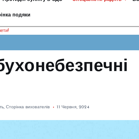
інка подяки
ети!
бухонебезпечні
ть
,
Сторінка вихователів
11 Червня, 2024