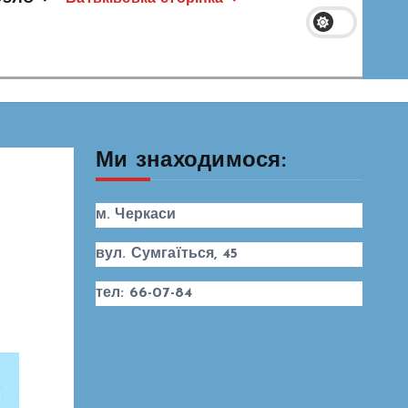
Ми знаходимося:
м. Черкаси
вул. Сумгаїться, 45
тел: 66-07-84