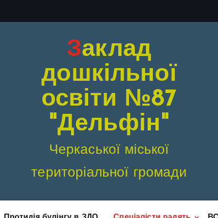
Заклад
дошкільної
освіти №87
"Дельфін"
Черкаської міської
територіальної громади
Протидія булінгу в ЗДО
Спеціалісти радять
В