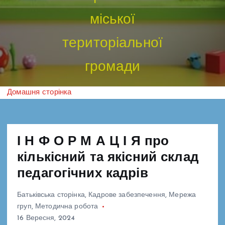
міської
територіальної
громади
Домашня сторінка
І Н Ф О Р М А Ц І Я про
кількісний та якісний склад
педагогічних кадрів
Батьківська сторінка
,
Кадрове забезпечення
,
Мережа
груп
,
Методична робота
16 Вересня, 2024