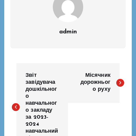
admin
Н
Звіт
Місячник
а
завідувача
дорожньог
дошкільног
о руху
о
в
навчальног
о закладу
і
за 2023-
2024
г
навчальний