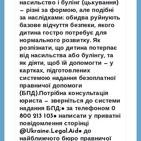
насильство і булінг (цькування)
і
— різні за формою, але подібні
за наслідками: обидва руйнують
в
базове відчуття безпеки, якого
дитина гостро потребує для
нормального розвитку. Як
розпізнати, що дитина потерпає
від насильства або булінгу, та
як діяти, щоб їй допомогти — у
картках, підготовлених
системою надання безоплатної
правничої допомоги
(БПД).Потрібна консультація
юриста — зверніться до системи
надання БПД:● за телефоном 0
800 213 103● написати у приватні
повідомлення сторінці
@Ukraine.Legal.Aid● до
найближчого бюро правничої