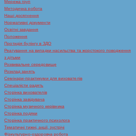
Мережа груп
Методична робота
Наші досягнення
Нормативні документи
Освітні завдання
Положення
Протидія булінгу в ЗДО
Реагування на випадки насильства та жорстокого поводження
з дітьми
Розвивальне середовище
Розклад занять
Семінари-практикуми для вихователів
Спеціалісти радять
Сторінка вихователів
Сторінка завідувача
Сторінка музичного керівника
Сторінка подяки
Сторінка практичного психолога
Тематичні тижні, акції, зустрічі
Фізкультурно-оздоровча робота