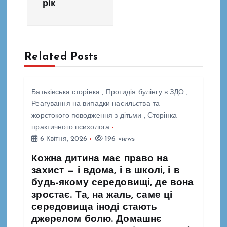
рік
а
ц
Related Posts
і
я
Батьківська сторінка
,
Протидія булінгу в ЗДО
,
Реагування на випадки насильства та
з
жорстокого поводження з дітьми
,
Сторінка
практичного психолога
а
6 Квітня, 2026
196 views
п
Кожна дитина має право на
захист — і вдома, і в школі, і в
будь-якому середовищі, де вона
и
зростає. Та, на жаль, саме ці
середовища іноді стають
с
джерелом болю. Домашнє