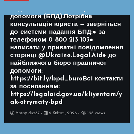
картках, підготовлених системою
надання безоплатної правничої
допомоги (БПД).Потрібна
консультація юриста — зверніться
до системи надання БПД:● за
телефоном 0 800 213 103●
написати у приватні повідомлення
сторінці @Ukraine.Legal.Aid● до
найближчого бюро правничої
допомоги:
https://bit.ly/bpd_buroВсі контакти
за посиланням:
https://legalaid.gov.ua/kliyentam/y
ak-otrymaty-bpd
Автор
dnz87
6 Квітня, 2026
196 views