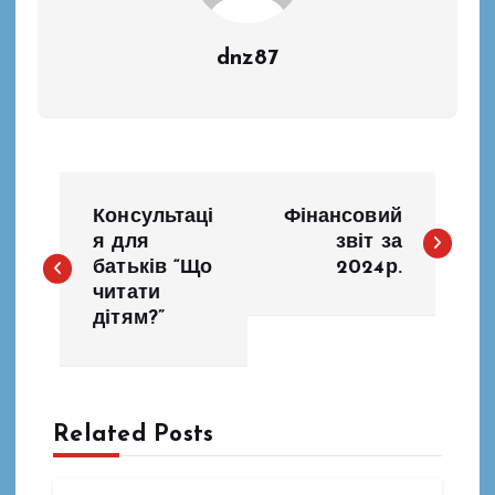
dnz87
Н
Консультаці
Фінансовий
а
я для
звіт за
батьків “Що
2024р.
читати
в
дітям?”
і
г
Related Posts
а