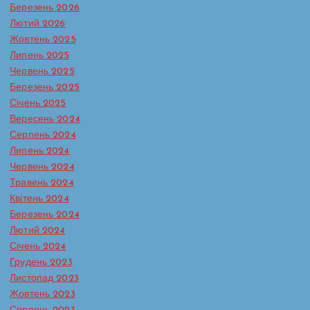
Березень 2026
Лютий 2026
Жовтень 2025
Липень 2025
Червень 2025
Березень 2025
Січень 2025
Вересень 2024
Серпень 2024
Липень 2024
Червень 2024
Травень 2024
Батьківська сторінка
Протидія булінгу в ЗДО
Квітень 2024
Реагування на випадки насильства та жорстокого
Березень 2024
поводження з дітьми
Лютий 2024
Сторінка практичного психолога
Січень 2024
Кожна дитина має право на захист
Грудень 2023
— і вдома, і в школі, і в будь-якому
Листопад 2023
середовищі, де вона зростає. Та,
Жовтень 2023
на жаль, саме ці середовища іноді