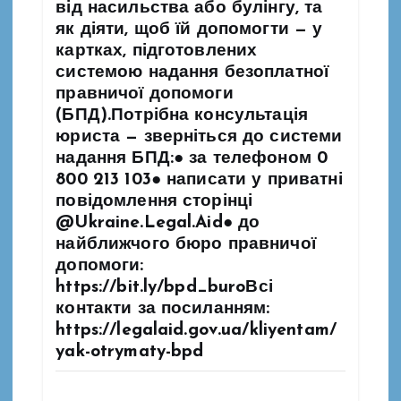
в
від насильства або булінгу, та
як діяти, щоб їй допомогти — у
картках, підготовлених
системою надання безоплатної
правничої допомоги
(БПД).Потрібна консультація
юриста — зверніться до системи
надання БПД:● за телефоном 0
800 213 103● написати у приватні
повідомлення сторінці
@Ukraine.Legal.Aid● до
найближчого бюро правничої
допомоги:
https://bit.ly/bpd_buroВсі
контакти за посиланням:
https://legalaid.gov.ua/kliyentam/
yak-otrymaty-bpd