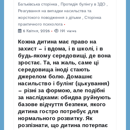
ц
Батьківська сторінка
,
Протидія булінгу в ЗДО
,
Реагування на випадки насильства та
і
жорстокого поводження з дітьми
,
Сторінка
практичного психолога
6 Квітня, 2026
191 views
я
Кожна дитина має право на
з
захист — і вдома, і в школі, і в
будь-якому середовищі, де вона
а
зростає. Та, на жаль, саме ці
середовища іноді стають
п
джерелом болю. Домашнє
насильство і булінг (цькування)
и
— різні за формою, але подібні
за наслідками: обидва руйнують
с
базове відчуття безпеки, якого
дитина гостро потребує для
і
нормального розвитку. Як
розпізнати, що дитина потерпає