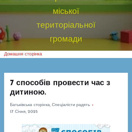
міської
територіальної
громади
Домашня сторінка
7 способів провести час з
дитиною.
Батьківська сторінка
,
Спеціалісти радять
17 Січня, 2025