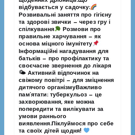
щоденних дрібниць.Що
відбувається у садочку:
Розвивальні заняття про гігієну
та здорові звички — через гру і
спілкування
Розмови про
правильне харчування — як
основа міцного імунітету
Інформаційні нагадування для
батьків — про профілактику та
своєчасне звернення до лікаря
🌤 Активний відпочинок на
свіжому повітрі — для зміцнення
дитячого організмуВажливо
пам’ятати: туберкульоз — це
захворювання, яке можна
попередити та вилікувати за
умови раннього
виявлення.Піклуймося про себе
та своїх дітей щодня!