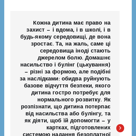
Н
Кожна дитина має право на
а
захист — і вдома, і в школі, і в
будь-якому середовищі, де вона
зростає. Та, на жаль, саме ці
в
середовища іноді стають
джерелом болю. Домашнє
і
насильство і булінг (цькування)
— різні за формою, але подібні
г
за наслідками: обидва руйнують
базове відчуття безпеки, якого
а
дитина гостро потребує для
нормального розвитку. Як
ц
розпізнати, що дитина потерпає
від насильства або булінгу, та
і
як діяти, щоб їй допомогти — у
картках, підготовлених
системою надання безоплатної