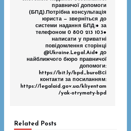
я
правничої допомоги
з
(БПД).Потрібна консультація
юриста — зверніться до
системи надання БПД:● за
а
телефоном 0 800 213 103●
написати у приватні
п
повідомлення сторінці
@Ukraine.Legal.Aid● до
и
найближчого бюро правничої
допомоги:
с
https://bit.ly/bpd_buroВсі
контакти за посиланням:
і
https://legalaid.gov.ua/kliyentam
/yak-otrymaty-bpd
в
Related Posts