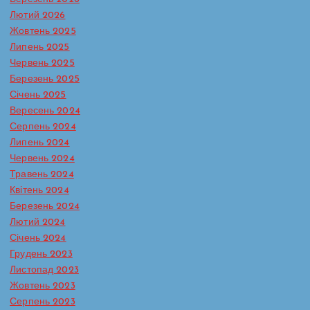
Лютий 2026
Жовтень 2025
Липень 2025
Червень 2025
Березень 2025
Січень 2025
Вересень 2024
Серпень 2024
Липень 2024
Червень 2024
Травень 2024
Батьківська сторінка
Протидія булінгу в ЗДО
Квітень 2024
Реагування на випадки насильства та жорстокого
Березень 2024
поводження з дітьми
Лютий 2024
Сторінка практичного психолога
Січень 2024
Кожна дитина має право на захист
Грудень 2023
— і вдома, і в школі, і в будь-якому
Листопад 2023
середовищі, де вона зростає. Та,
Жовтень 2023
на жаль, саме ці середовища іноді
Серпень 2023