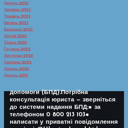
стають джерелом болю. Домашнє
Липень 2023
насильство і булінг (цькування) —
Червень 2023
Травень 2023
різні за формою, але подібні за
Квітень 2023
наслідками: обидва руйнують
Березень 2023
базове відчуття безпеки, якого
Лютий 2023
дитина гостро потребує для
Січень 2023
нормального розвитку. Як
Грудень 2022
розпізнати, що дитина потерпає
Листопад 2022
від насильства або булінгу, та як
Серпень 2022
Липень 2020
діяти, щоб їй допомогти — у
Липень 2019
картках, підготовлених системою
надання безоплатної правничої
допомоги (БПД).Потрібна
консультація юриста — зверніться
до системи надання БПД:● за
телефоном 0 800 213 103●
написати у приватні повідомлення