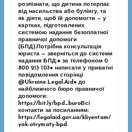
розпізнати, що дитина потерпає
від насильства або булінгу, та
як діяти, щоб їй допомогти — у
картках, підготовлених
системою надання безоплатної
правничої допомоги
(БПД).Потрібна консультація
юриста — зверніться до системи
надання БПД:● за телефоном 0
800 213 103● написати у приватні
повідомлення сторінці
@Ukraine.Legal.Aid● до
найближчого бюро правничої
допомоги:
https://bit.ly/bpd_buroВсі
контакти за посиланням:
https://legalaid.gov.ua/kliyentam/
yak-otrymaty-bpd