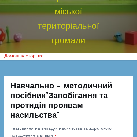
міської
територіальної
громади
Домашня сторінка
Навчально – методичний
посібник”Запобігання та
протидія проявам
насильства”
Реагування на випадки насильства та жорстокого
поводження з дітьми